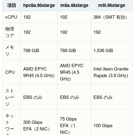
項目
hpc8a.96xlarge
m8a.48xlarge
m8i.96xlarge
vCPU
192
192
384（SMT 有効）
物理
192
192
192
コア
メモ
768 GiB
768 GiB
1,536 GiB
リ
AMD EPYC
AMD EPYC
Intel Xeon Granite
CPU
9R45 (4.5
9R45 (4.5 GHz)
Rapids (3.9 GHz)
GHz)
スト
レー
EBS のみ
EBS のみ
EBS のみ
ジ
ネッ
75 Gbps
ト
300 Gbps
EFA（1
100 Gbps
ワー
EFA（2 NIC）
NIC）