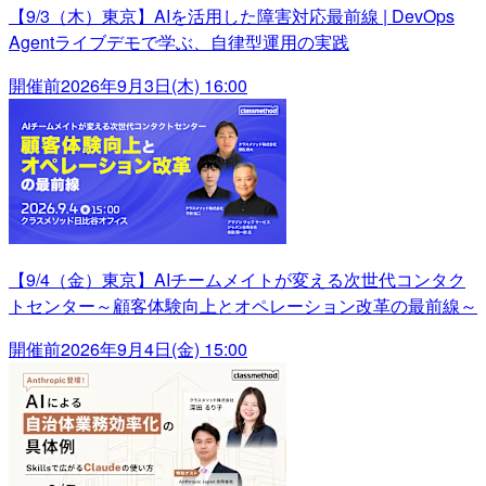
【9/3（木）東京】AIを活用した障害対応最前線 | DevOps
Agentライブデモで学ぶ、自律型運用の実践
開催前
2026年9月3日(木) 16:00
【9/4（金）東京】AIチームメイトが変える次世代コンタク
トセンター～顧客体験向上とオペレーション改革の最前線～
開催前
2026年9月4日(金) 15:00