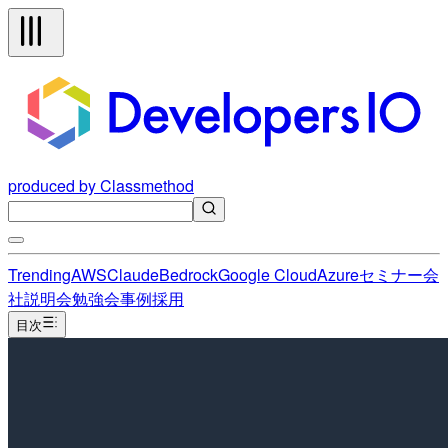
produced by Classmethod
Trending
AWS
Claude
Bedrock
Google Cloud
Azure
セミナー
会
社説明会
勉強会
事例
採用
目次