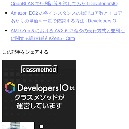
OpenBLAS で行列計算を試してみた | DevelopersIO
Amazon EC2 の各インスタンスの物理コア数と 1 コア
あたりの単価を一覧で確認する方法 | DevelopersIO
AMD Zen 5 における AVX-512 命令の実行方式と並列性
に関する詳細解説 #Zen5 - Qiita
この記事をシェアする