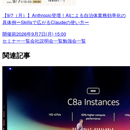
【9/7（月）】Anthropic登壇！AIによる自治体業務効率化の
具体例ーSkillsで広がるClaudeの使い方ー
開催前
2026年9月7日(月) 15:00
セミナー一覧
会社説明会一覧
勉強会一覧
関連記事