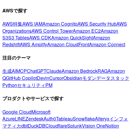
AWSで探す
AWS特集
AWS IAM
Amazon Cognito
AWS Security Hub
AWS
Organizations
AWS Control Tower
Amazon EC2
Amazon
S3
S3 Tables
AWS CDK
Amazon QuickSight
Amazon
Redshift
AWS Amplify
Amazon CloudFront
Amazon Connect
注目のテーマ
生成AI
MCP
ChatGPT
Claude
Amazon Bedrock
RAG
Amazon
Q
GitHub Copilot
Devin
Cursor
Obsidian
モダンデータスタック
Python
セキュリティ
PM
プロダクトやサービスで探す
Google Cloud
Microsoft
Azure
LINE
Zendesk
Auth0
Tableau
Snowflake
Alteryx
インフォ
マティカ
dbt
DuckDB
Cloudflare
Splunk
Vision One
Notion