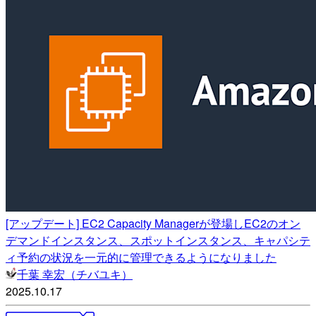
[アップデート] EC2 Capacity Managerが登場しEC2のオン
デマンドインスタンス、スポットインスタンス、キャパシテ
ィ予約の状況を一元的に管理できるようになりました
千葉 幸宏（チバユキ）
2025.10.17