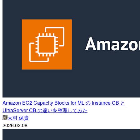
Amazon EC2 Capacity Blocks for ML の Instance CB と
UltraServer CB の違いを整理してみた
大村 保貴
2026.02.08