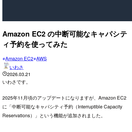
Amazon EC2 の中断可能なキャパシテ
ィ予約を使ってみた
Amazon EC2
AWS
いわさ
2026.03.21
いわさです。
2025年11月頃のアップデートになりますが、Amazon EC2
に「中断可能なキャパシティ予約（Interruptible Capacity
Reservations）」という機能が追加されました。