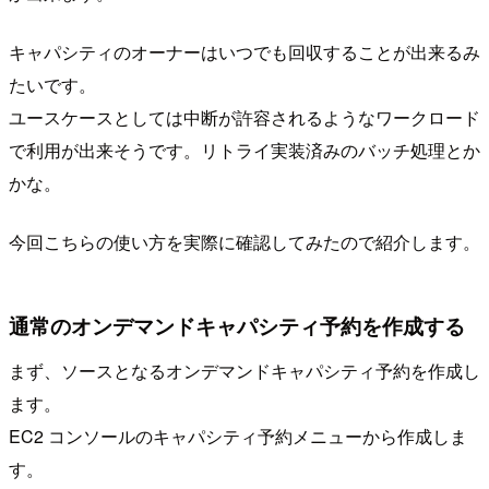
キャパシティのオーナーはいつでも回収することが出来るみ
たいです。
ユースケースとしては中断が許容されるようなワークロード
で利用が出来そうです。リトライ実装済みのバッチ処理とか
かな。
今回こちらの使い方を実際に確認してみたので紹介します。
通常のオンデマンドキャパシティ予約を作成する
まず、ソースとなるオンデマンドキャパシティ予約を作成し
ます。
EC2 コンソールのキャパシティ予約メニューから作成しま
す。