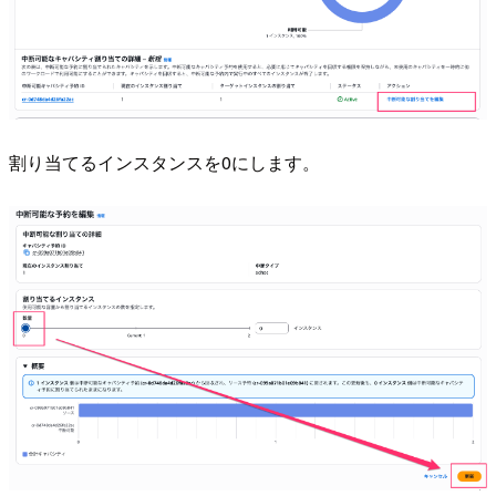
割り当てるインスタンスを0にします。