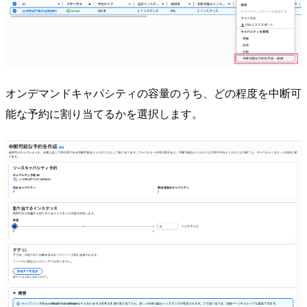
オンデマンドキャパシティの容量のうち、どの程度を中断可
能な予約に割り当てるかを選択します。