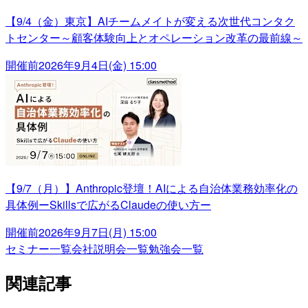
【9/4（金）東京】AIチームメイトが変える次世代コンタク
トセンター～顧客体験向上とオペレーション改革の最前線～
開催前
2026年9月4日(金) 15:00
【9/7（月）】Anthropic登壇！AIによる自治体業務効率化の
具体例ーSkillsで広がるClaudeの使い方ー
開催前
2026年9月7日(月) 15:00
セミナー一覧
会社説明会一覧
勉強会一覧
関連記事