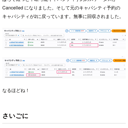
Cancelled になりました。そして元のキャパシティ予約の
キャパシティが2に戻っています。無事に回収されました。
なるほどね！
さいごに