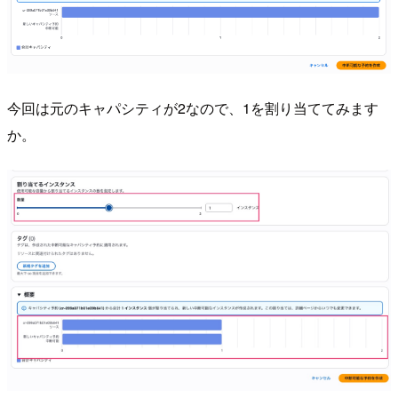
今回は元のキャパシティが2なので、1を割り当ててみます
か。