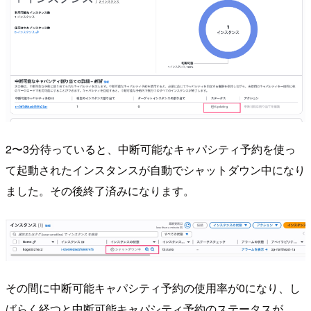
2〜3分待っていると、中断可能なキャパシティ予約を使っ
て起動されたインスタンスが自動でシャットダウン中になり
ました。その後終了済みになります。
その間に中断可能キャパシティ予約の使用率が0になり、し
ばらく経つと中断可能キャパシティ予約のステータスが