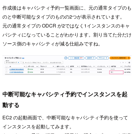
作成後はキャパシティ予約一覧画面に、元の通常タイプのも
のと中断可能なタイプのものの2つが表示されています。
元の通常タイプの ODCR が2ではなく1インスタンスのキャ
パシティになっていることがわかります。割り当てた分だけ
ソース側のキャパシティが減る仕組みですね。
中断可能なキャパシティ予約でインスタンスを起
動する
EC2 の起動画面で、中断可能なキャパシティ予約を使って
インスタンスを起動してみます。