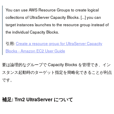
You can use AWS Resource Groups to create logical
collections of UltraServer Capacity Blocks. [...] you can
target instances launches to the resource group instead of
the individual Capacity Blocks.
引用:
Create a resource group for UltraServer Capacity
Blocks - Amazon EC2 User Guide
要は論理的なグループで Capacity Blocks を管理でき、イン
スタンス起動時のターゲット指定を簡略化できることが利点
です。
補足: Trn2 UltraServer について