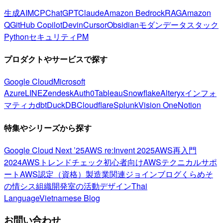
生成AI
MCP
ChatGPT
Claude
Amazon Bedrock
RAG
Amazon
Q
GitHub Copilot
Devin
Cursor
Obsidian
モダンデータスタック
Python
セキュリティ
PM
プロダクトやサービスで探す
Google Cloud
Microsoft
Azure
LINE
Zendesk
Auth0
Tableau
Snowflake
Alteryx
インフォ
マティカ
dbt
DuckDB
Cloudflare
Splunk
Vision One
Notion
特集やシリーズから探す
Google Cloud Next ’25
AWS re:Invent 2025
AWS再入門
2024
AWSトレンドチェック
初心者向け
AWSテクニカルサポ
ート
AWS認定（資格）
製造業関連
ジョインブログ
くらめそ
の情シス
組織開発室の活動
デザイン
Thai
Language
Vietnamese Blog
お問い合わせ