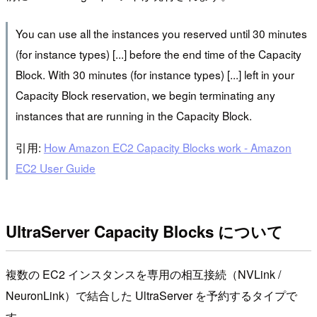
You can use all the instances you reserved until 30 minutes
(for instance types) [...] before the end time of the Capacity
Block. With 30 minutes (for instance types) [...] left in your
Capacity Block reservation, we begin terminating any
instances that are running in the Capacity Block.
引用:
How Amazon EC2 Capacity Blocks work - Amazon
EC2 User Guide
UltraServer Capacity Blocks について
複数の EC2 インスタンスを専用の相互接続（NVLink /
NeuronLink）で結合した UltraServer を予約するタイプで
す。