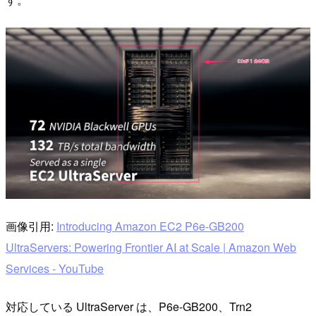
画像引用:
Introducing Amazon EC2 P6e-GB200
UltraServers: Powering Frontier AI at Scale | Amazon Web
Services - YouTube
対応している UltraServer は、P6e-GB200、Trn2