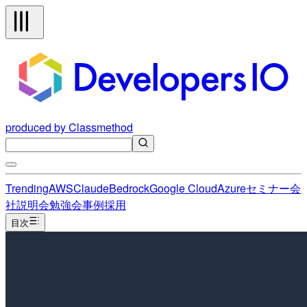
produced by Classmethod
Trending
AWS
Claude
Bedrock
Google Cloud
Azure
セミナー
会
社説明会
勉強会
事例
採用
目次