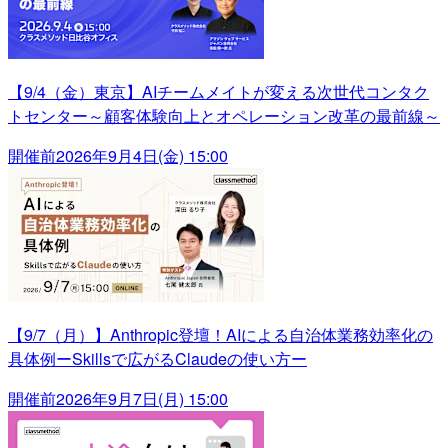
【9/4（金）東京】AIチームメイトが変える次世代コンタク
トセンター～顧客体験向上とオペレーション改革の最前線～
開催前
2026年9月4日(金) 15:00
【9/7（月）】Anthropic登壇！AIによる自治体業務効率化の
具体例ーSkillsで広がるClaudeの使い方ー
開催前
2026年9月7日(月) 15:00