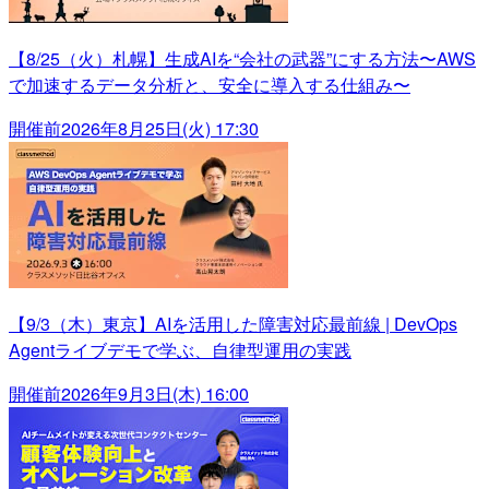
【8/25（火）札幌】生成AIを“会社の武器”にする方法〜AWS
で加速するデータ分析と、安全に導入する仕組み〜
開催前
2026年8月25日(火) 17:30
【9/3（木）東京】AIを活用した障害対応最前線 | DevOps
Agentライブデモで学ぶ、自律型運用の実践
開催前
2026年9月3日(木) 16:00