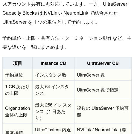
スアカウント共有にも対応しています。一方、UltraServer
Capacity Blocks は NVLink / NeuronLink で結合された
UltraServer を 1 つの単位として予約します。
予約単位・上限・共有方法・ターミネーション動作など、主
要な違いを一覧にまとめます。
項目
Instance CB
UltraServer CB
予約単位
インスタンス数
UltraServer 数
1 CB あたり
最大 64 インスタ
UltraServer 数で指定
の上限
ンス
最大 256 インスタ
Organization
複数の UltraServer 予約可
ンス（1 日あた
全体の上限
能
り）
UltraClusters 内近
NVLink / NeuronLink（専
相互接続