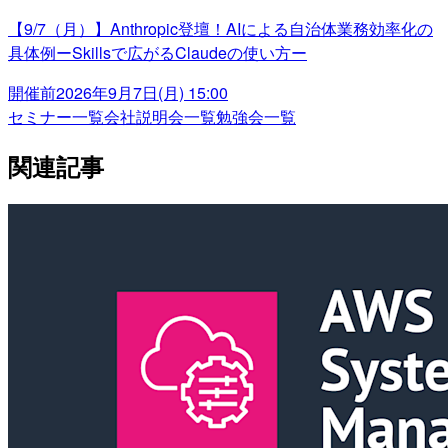
【9/7（月）】Anthropic登壇！AIによる自治体業務効率化の
具体例ーSkillsで広がるClaudeの使い方ー
開催前
2026年9月7日(月) 15:00
セミナー一覧
会社説明会一覧
勉強会一覧
関連記事