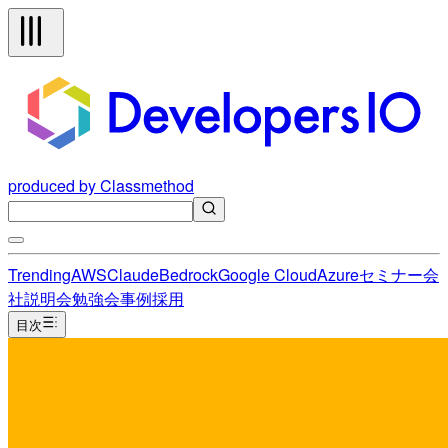
produced by Classmethod
Trending
AWS
Claude
Bedrock
Google Cloud
Azure
セミナー
会
社説明会
勉強会
事例
採用
目次