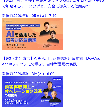
【8/25（火）札幌】生成AIを“会社の武器”にする方法〜AWS
で加速するデータ分析と、安全に導入する仕組み〜
開催前
2026年8月25日(火) 17:30
【9/3（木）東京】AIを活用した障害対応最前線 | DevOps
Agentライブデモで学ぶ、自律型運用の実践
開催前
2026年9月3日(木) 16:00