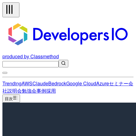
produced by Classmethod
Trending
AWS
Claude
Bedrock
Google Cloud
Azure
セミナー
会
社説明会
勉強会
事例
採用
目次