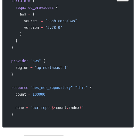
terraform
 {
  required_providers
 {
    aws
 =
 {
      source  
=
 "hashicorp/aws"
      version 
=
 "5.78.0"
    }
  }
}
provider
 "aws"
 {
  region
 =
 "ap-northeast-1"
}
resource
 "aws_ecr_repository"
 "this"
 {
  count
 =
 100000
  name
 =
 "ecr-repo-
${
count
.
index
}
"
}