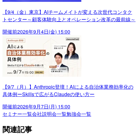
【9/4（金）東京】AIチームメイトが変える次世代コンタク
トセンター～顧客体験向上とオペレーション改革の最前線～
開催前
2026年9月4日(金) 15:00
【9/7（月）】Anthropic登壇！AIによる自治体業務効率化の
具体例ーSkillsで広がるClaudeの使い方ー
開催前
2026年9月7日(月) 15:00
セミナー一覧
会社説明会一覧
勉強会一覧
関連記事