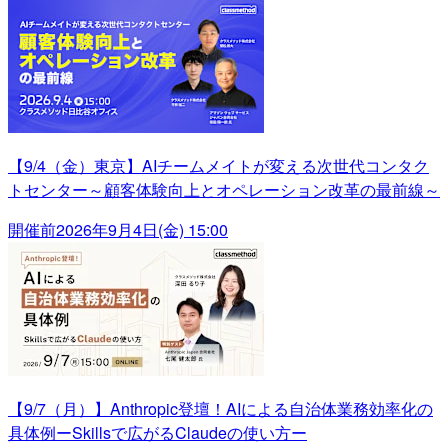
【9/4（金）東京】AIチームメイトが変える次世代コンタク
トセンター～顧客体験向上とオペレーション改革の最前線～
開催前
2026年9月4日(金) 15:00
【9/7（月）】Anthropic登壇！AIによる自治体業務効率化の
具体例ーSkillsで広がるClaudeの使い方ー