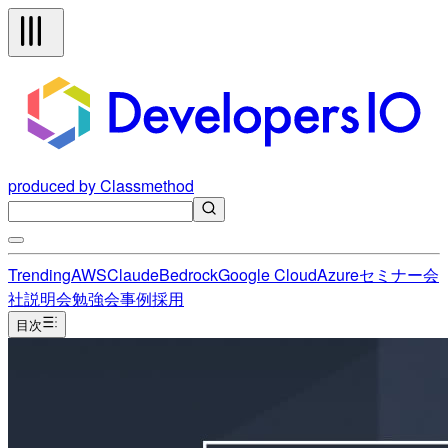
produced by Classmethod
Trending
AWS
Claude
Bedrock
Google Cloud
Azure
セミナー
会
社説明会
勉強会
事例
採用
目次