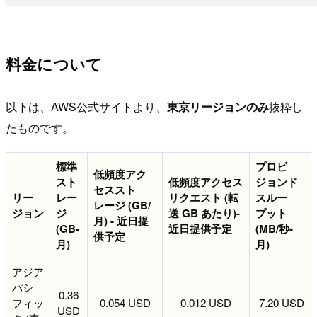
料金について
以下は、AWS公式サイトより、
東京リージョンのみ
抜粋し
たものです。
標準
プロビ
低頻度アク
スト
低頻度アクセス
ジョンド
セススト
リー
レー
リクエスト (転
スルー
レージ (GB/
ジョン
ジ
送 GB あたり)
-
プット
月)
- 近日提
(GB-
近日提供予定
(MB/秒-
供予定
月)
月)
アジア
パシ
0.36
フィッ
0.054 USD
0.012 USD
7.20 USD
USD