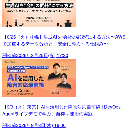
【8/25（火）札幌】生成AIを“会社の武器”にする方法〜AWS
で加速するデータ分析と、安全に導入する仕組み〜
開催前
2026年8月25日(火) 17:30
【9/3（木）東京】AIを活用した障害対応最前線 | DevOps
Agentライブデモで学ぶ、自律型運用の実践
開催前
2026年9月3日(木) 16:00