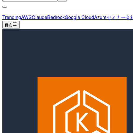
Trending
AWS
Claude
Bedrock
Google Cloud
Azure
セミナー
会
目次