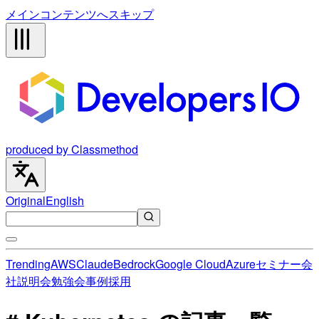
メインコンテンツへスキップ
produced by Classmethod
Original
English
Trending
AWS
Claude
Bedrock
Google Cloud
Azure
セミナー
会
社説明会
勉強会
事例
採用