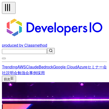
produced by Classmethod
Trending
AWS
Claude
Bedrock
Google Cloud
Azure
セミナー
会
社説明会
勉強会
事例
採用
目次