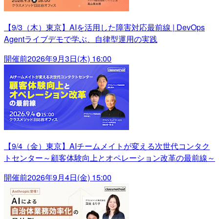
【9/3（木）東京】AIを活用した障害対応最前線 | DevOps
Agentライブデモで学ぶ、自律型運用の実践
開催前
2026年9月3日(木) 16:00
【9/4（金）東京】AIチームメイトが変える次世代コンタク
トセンター～顧客体験向上とオペレーション改革の最前線～
開催前
2026年9月4日(金) 15:00