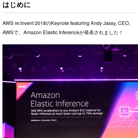
はじめに
AWS re:Invent 2018のKeynote featuring Andy Jassy, CEO,
AWSで、Amazon Elastic Inferenceが発表されました！