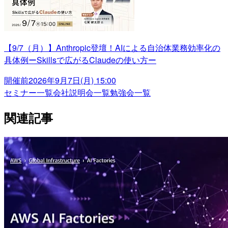
【9/7（月）】Anthropic登壇！AIによる自治体業務効率化の
具体例ーSkillsで広がるClaudeの使い方ー
開催前
2026年9月7日(月) 15:00
セミナー一覧
会社説明会一覧
勉強会一覧
関連記事