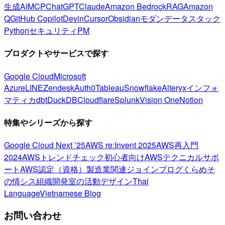
生成AI
MCP
ChatGPT
Claude
Amazon Bedrock
RAG
Amazon
Q
GitHub Copilot
Devin
Cursor
Obsidian
モダンデータスタック
Python
セキュリティ
PM
プロダクトやサービスで探す
Google Cloud
Microsoft
Azure
LINE
Zendesk
Auth0
Tableau
Snowflake
Alteryx
インフォ
マティカ
dbt
DuckDB
Cloudflare
Splunk
Vision One
Notion
特集やシリーズから探す
Google Cloud Next ’25
AWS re:Invent 2025
AWS再入門
2024
AWSトレンドチェック
初心者向け
AWSテクニカルサポ
ート
AWS認定（資格）
製造業関連
ジョインブログ
くらめそ
の情シス
組織開発室の活動
デザイン
Thai
Language
Vietnamese Blog
お問い合わせ