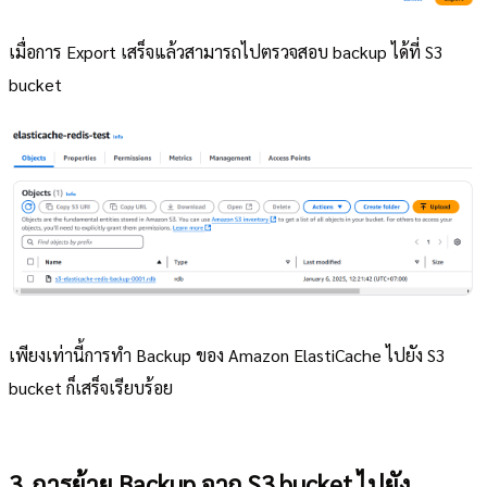
เมื่อการ Export เสร็จแล้วสามารถไปตรวจสอบ backup ได้ที่ S3
bucket
เพียงเท่านี้การทำ Backup ของ Amazon ElastiCache ไปยัง S3
bucket ก็เสร็จเรียบร้อย
3. การย้าย Backup จาก S3 bucket ไปยัง