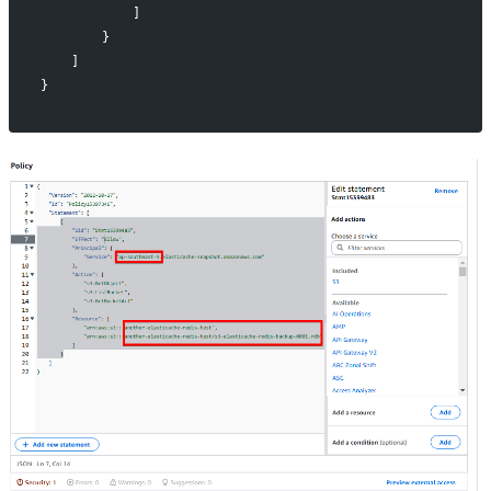
            ]
        }
    ]
}