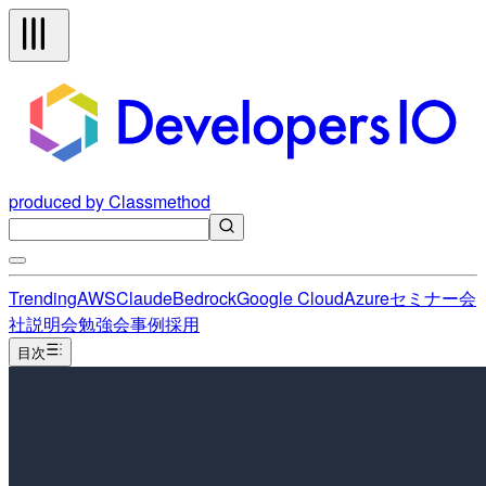
produced by Classmethod
Trending
AWS
Claude
Bedrock
Google Cloud
Azure
セミナー
会
社説明会
勉強会
事例
採用
目次