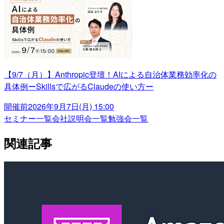
【9/7（月）】Anthropic登壇！AIによる自治体業務効率化の
具体例ーSkillsで広がるClaudeの使い方ー
開催前
2026年9月7日(月) 15:00
セミナー一覧
会社説明会一覧
勉強会一覧
関連記事