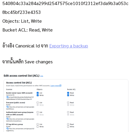
540804c33a284a299d2547575ce1010f2312ef3da9b3a053c
8bc45bf233e4353
Objects: List, Write
Bucket ACL: Read, Write
อ้างอิง Canonical Id จาก
Exporting a backup
จากนั้นคลิก Save changes