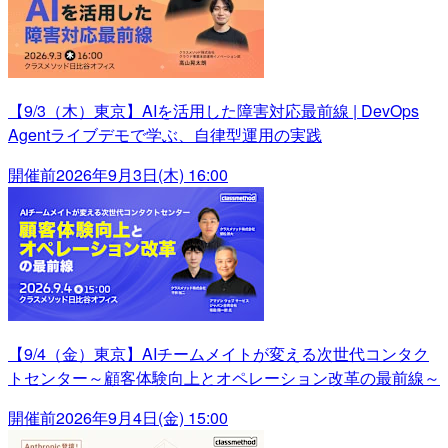
【9/3（木）東京】AIを活用した障害対応最前線 | DevOps
Agentライブデモで学ぶ、自律型運用の実践
開催前
2026年9月3日(木) 16:00
【9/4（金）東京】AIチームメイトが変える次世代コンタク
トセンター～顧客体験向上とオペレーション改革の最前線～
開催前
2026年9月4日(金) 15:00