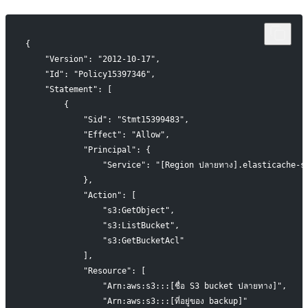
{
    "Version": "2012-10-17",
    "Id": "Policy15397346",
    "Statement": [
        {
            "Sid": "Stmt15399483",
            "Effect": "Allow",
            "Principal": {
                "Service": "[Region ปลายทาง].elasticache-s
            },
            "Action": [
                "s3:GetObject",
                "s3:ListBucket",
                "s3:GetBucketAcl"
            ],
            "Resource": [
                "Arn:aws:s3:::[ชื่อ S3 bucket ปลายทาง]",
                "Arn:aws:s3:::[ที่อยู่ของ backup]"