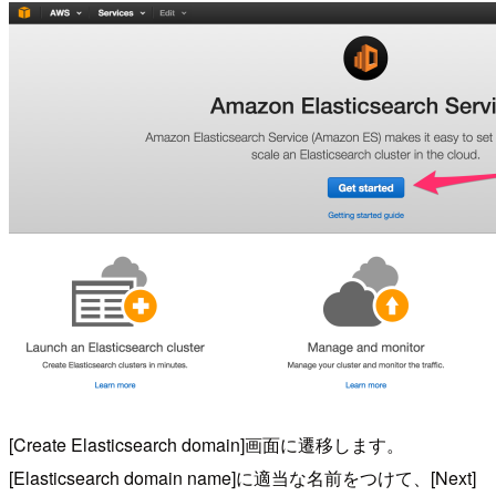
[Create Elasticsearch domain]画面に遷移します。
[Elasticsearch domain name]に適当な名前をつけて、[Next]