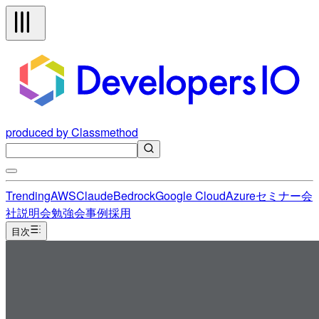
produced by Classmethod
Trending
AWS
Claude
Bedrock
Google Cloud
Azure
セミナー
会
社説明会
勉強会
事例
採用
目次