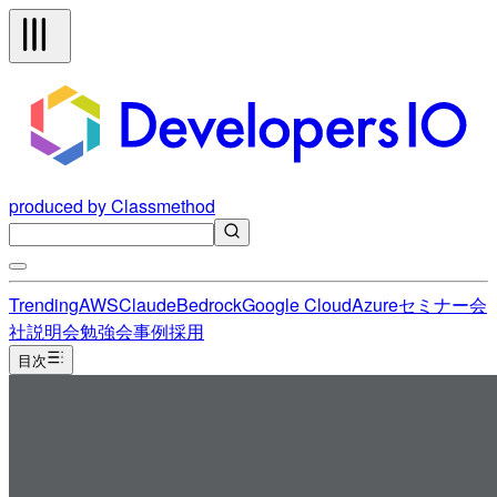
produced by Classmethod
Trending
AWS
Claude
Bedrock
Google Cloud
Azure
セミナー
会
社説明会
勉強会
事例
採用
目次