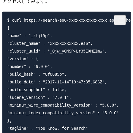
アクセスしてみます。
$ curl https://search-es6-xxxxxxxxxxxxxxxx.ap-northea
{

"name" : "_zljf5p",

"cluster_name" : "xxxxxxxxxxxx:es6",

"cluster_uuid" : "_Qjw_y0MSP-Lr35EXMIImw",

"version" : {

"number" : "6.0.0",

"build_hash" : "8f0685b",

"build_date" : "2017-11-14T19:47:35.686Z",

"build_snapshot" : false,

"lucene_version" : "7.0.1",

"minimum_wire_compatibility_version" : "5.6.0",

"minimum_index_compatibility_version" : "5.0.0"

},

"tagline" : "You Know, for Search"
