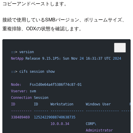
コピーアンドペーストします。
接続で使用しているSMBバージョン、ボリュームサイズ、
重複排除、ODXの状態を確認します。
::
> 
version
NetApp
 Release
 9.15.1P5:
 Sun
 Nov
 24
 16:31:37
 UTC
 2024
::
> 
cifs
 session
 show
Node:
    FsxId0e64a4f5386f74c87-01
Vserver:
 svm
Connection
 Session
                                        
ID
         ID
      Workstation
      Windows
 User
         F
----------
 -------
 ----------------
 ----------------
 -----
338489469
  12524229088740638735
                           
                   10.0.0.34
        CORP
\ 
                
                                    Administrator