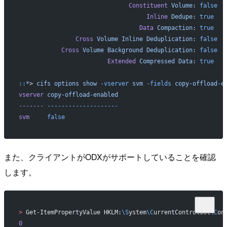
                               Constituent
 Volume:
 false
                                    Inline
 Dedupe:
 true
                                  Data
 Compaction:
 true
                Cross
 Volume
 Inline
 Deduplication:
 false
            Cross
 Volume
 Background
 Deduplication:
 false
                         Extended
 Compressed
 Data:
 true
::
*
> 
cifs
 options
 show
 -vserver
 svm
 -fields
 copy-offload-e
vserver
 copy-offload-enabled
-------
 --------------------
svm
     false
また、クライアントがODXがサポートしていることを確認
します。
>
 Get-ItemPropertyValue HKLM:
\S
ystem
\C
urrentControlSet
\C
on
0