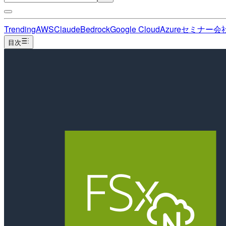
Trending
AWS
Claude
Bedrock
Google Cloud
Azure
セミナー
会
目次