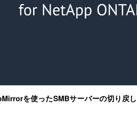
TAP] SnapMirrorを使ったSMBサーバーの