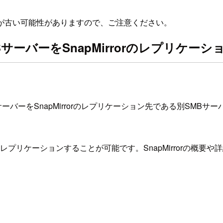
が古い可能性がありますので、ご注意ください。
TAPのSMBサーバーをSnapMirrorのレ
SxN)のSMBサーバーをSnapMirrorのレプリケーション先である
ームをレプリケーションすることが可能です。SnapMirrorの概