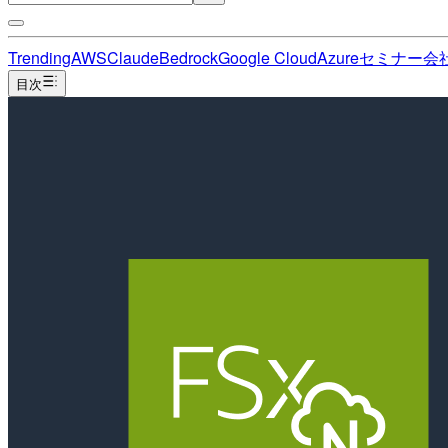
Trending
AWS
Claude
Bedrock
Google Cloud
Azure
セミナー
会
目次