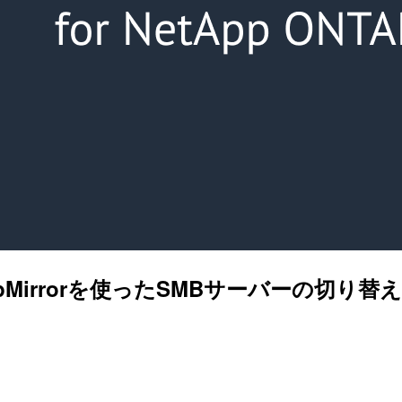
TAP] SnapMirrorを使ったSMBサーバーの