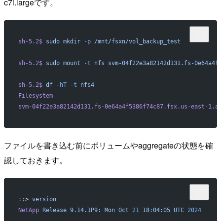
c7i.largeです。
sh-5.2$
 sudo
 mkdir
 -p
 /mnt/fsxn/vol_backup_test
sh-5.2$
 sudo
 mount
 -t
 nfs
 svm-04f22e3a82142d131.fs-0e64a4f
sh-5.2$
 df
 -hT
 -t
 nfs4
Filesystem
                                                
svm-04f22e3a82142d131.fs-0e64a4f5386f74c87.fsx.us-east-1.a
ファイルを書き込む前にボリュームやaggregateの状態を確
認しておきます。
::
> 
version
NetApp
 Release
 9.14.1P9:
 Mon
 Oct
 21
 18:04:05
 UTC
 2024