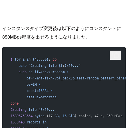
インスタンスタイプ変更後は以下のようにコンスタントに
350MBps程度を出せるようになりました。
$
 for
 i
 in
 {43..50}
; 
do
    echo
 "Creating file ${
i
}/50..."
    sudo
 dd
 if=/dev/urandom
 \
        of="/mnt/fsxn/vol_backup_test/random_pattern_binar
        bs=1M
 \
        count=
16384
 \
        status=progress
done
Creating
 file
 43/50...
16896753664
 bytes
 (17 
GB,
 16
 GiB
) copied, 47 s, 359 MB/s
16384+0
 records
 in