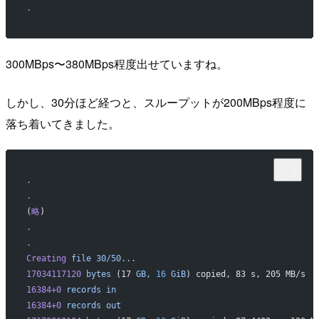
.
300MBps〜380MBps程度出せていますね。
しかし、30分ほど経つと、スループットが200MBps程度に
落ち着いてきました。
.
.
(
略
)
.
.
Creating
 file
 30/50...
17034117120
 bytes
 (17 
GB,
 16
 GiB
) copied, 83 s, 205 MB/s
16384+0
 records
 in
16384+0
 records
 out