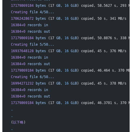
17179869184
 bytes
 (17 
GB,
 16
 GiB
) copied, 58.5627 s, 293 M
Creating
 file
 4/50...
17062428672
 bytes
 (17 
GB,
 16
 GiB
) copied, 50 s, 341 MB/s
16384+0
 records
 in
16384+0
 records
 out
17179869184
 bytes
 (17 
GB,
 16
 GiB
) copied, 50.8876 s, 338 M
Creating
 file
 5/50...
16937648128
 bytes
 (17 
GB,
 16
 GiB
) copied, 45 s, 376 MB/s
16384+0
 records
 in
16384+0
 records
 out
17179869184
 bytes
 (17 
GB,
 16
 GiB
) copied, 46.464 s, 370 MB
Creating
 file
 6/50...
16994271232
 bytes
 (17 
GB,
 16
 GiB
) copied, 45 s, 378 MB/s
16384+0
 records
 in
16384+0
 records
 out
17179869184
 bytes
 (17 
GB,
 16
 GiB
) copied, 46.3701 s, 370 M
.
.
(
以下略
)
.