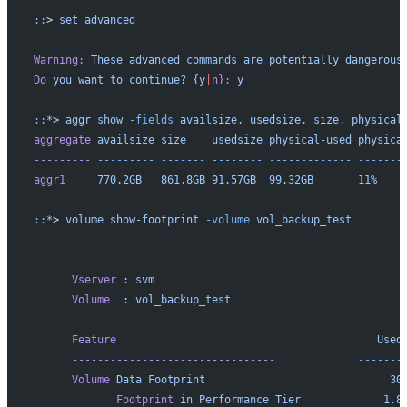
::
> 
set
 advanced
Warning:
 These
 advanced
 commands
 are
 potentially
 dangerous
Do
 you
 want
 to
 continue?
 {y
|
n}:
 y
::
*
> 
aggr
 show
 -fields
 availsize,
 usedsize,
 size,
 physical
aggregate
 availsize
 size
    usedsize
 physical-used
 physica
---------
 ---------
 -------
 --------
 -------------
 -------
aggr1
     770.2GB
   861.8GB
 91.57GB
  99.32GB
       11%
    
::
*
> 
volume
 show-footprint
 -volume
 vol_backup_test
      Vserver
 :
 svm
      Volume
  :
 vol_backup_test
      Feature
                                         Used
      --------------------------------
             -------
      Volume
 Data
 Footprint
                             30
             Footprint
 in
 Performance
 Tier
             1.8