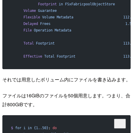
             Footprint
 in
 FSxFabricpoolObjectStore
        
      Volume
 Guarantee
                                    
      Flexible
 Volume
 Metadata
                        112.
      Delayed
 Frees
                                    1.5
      File
 Operation
 Metadata
                             
      Total
 Footprint
                                 113.
      Effective
 Total
 Footprint
                       113.
それでは用意したボリューム内にファイルを書き込みます。
ファイルは16GiBのファイルを50個用意します。つまり、合
計800GiBです。
$
 for
 i
 in
 {1..50}
; 
do