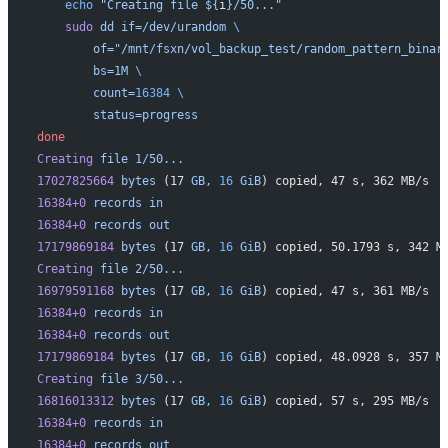
    echo
 "Creating file ${
i
}/50..."
    sudo
 dd
 if=/dev/urandom
 \
        of="/mnt/fsxn/vol_backup_test/random_pattern_binar
        bs=1M
 \
        count=
16384
 \
        status=progress
done
Creating
 file
 1/50...
17027825664
 bytes
 (17 
GB,
 16
 GiB
) copied, 47 s, 362 MB/s
16384+0
 records
 in
16384+0
 records
 out
17179869184
 bytes
 (17 
GB,
 16
 GiB
) copied, 50.1793 s, 342 M
Creating
 file
 2/50...
16979591168
 bytes
 (17 
GB,
 16
 GiB
) copied, 47 s, 361 MB/s
16384+0
 records
 in
16384+0
 records
 out
17179869184
 bytes
 (17 
GB,
 16
 GiB
) copied, 48.0928 s, 357 M
Creating
 file
 3/50...
16816013312
 bytes
 (17 
GB,
 16
 GiB
) copied, 57 s, 295 MB/s
16384+0
 records
 in
16384+0
 records
 out