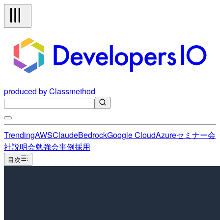
produced by Classmethod
Trending
AWS
Claude
Bedrock
Google Cloud
Azure
セミナー
会
社説明会
勉強会
事例
採用
目次