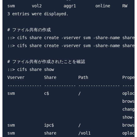
svm       vol2         aggr1        online     RW    
3 entries were displayed.

# ファイル共有の作成

::> cifs share create -vserver svm -share-name share 
::> cifs share create -vserver svm -share-name share2
# ファイル共有が作成されたことを確認

::> cifs share show

Vserver        Share         Path              Proper
-------------- ------------- ----------------- ------
svm            c$            /                 oplock
                                               browsa
                                               change
                                               show-p
svm            ipc$          /                 browsa
svm            share         /vol1             oplock