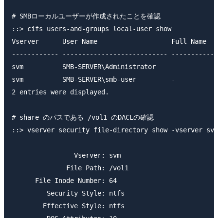
# SMBローカルユーザーが作成されたことを確認

::> cifs users-and-groups local-user show

Vserver      User Name                   Full Name   
------------ --------------------------- ------------
svm          SMB-SERVER\Administrator                
svm          SMB-SERVER\smb-user         -           
2 entries were displayed.

# share のパスである /vol1 のDACLの確認

::> vserver security file-directory show -vserver svm
                Vserver: svm

              File Path: /vol1

      File Inode Number: 64

         Security Style: ntfs

        Effective Style: ntfs
