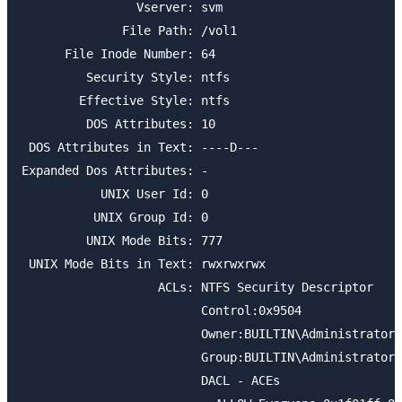
                Vserver: svm

              File Path: /vol1

      File Inode Number: 64

         Security Style: ntfs

        Effective Style: ntfs

         DOS Attributes: 10

 DOS Attributes in Text: ----D---

Expanded Dos Attributes: -

           UNIX User Id: 0

          UNIX Group Id: 0

         UNIX Mode Bits: 777

 UNIX Mode Bits in Text: rwxrwxrwx

                   ACLs: NTFS Security Descriptor

                         Control:0x9504

                         Owner:BUILTIN\Administrators

                         Group:BUILTIN\Administrators

                         DACL - ACEs
