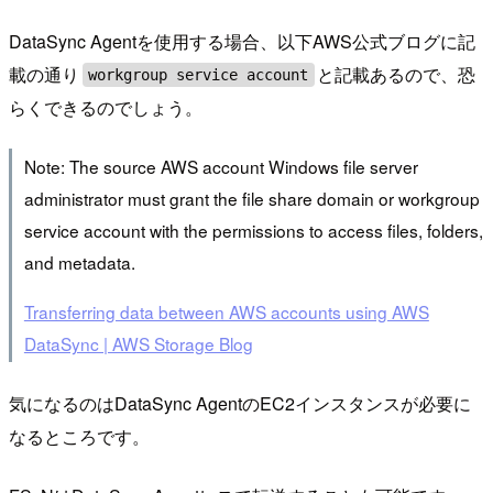
DataSync Agentを使用する場合、以下AWS公式ブログに記
載の通り
と記載あるので、恐
workgroup service account
らくできるのでしょう。
Note: The source AWS account Windows file server
administrator must grant the file share domain or workgroup
service account with the permissions to access files, folders,
and metadata.
Transferring data between AWS accounts using AWS
DataSync | AWS Storage Blog
気になるのはDataSync AgentのEC2インスタンスが必要に
なるところです。