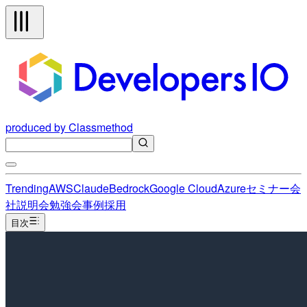
produced by Classmethod
Trending
AWS
Claude
Bedrock
Google Cloud
Azure
セミナー
会
社説明会
勉強会
事例
採用
目次