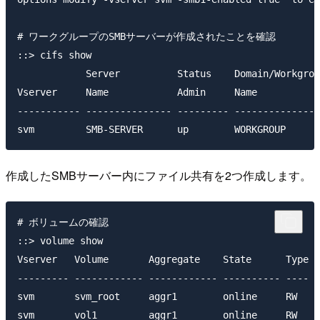
# ワークグループのSMBサーバーが作成されたことを確認

::> cifs show

            Server          Status    Domain/Workgrou
Vserver     Name            Admin     Name           
----------- --------------- --------- ---------------
作成したSMBサーバー内にファイル共有を2つ作成します。
# ボリュームの確認

::> volume show

Vserver   Volume       Aggregate    State      Type  
--------- ------------ ------------ ---------- ---- -
svm       svm_root     aggr1        online     RW    
svm       vol1         aggr1        online     RW    