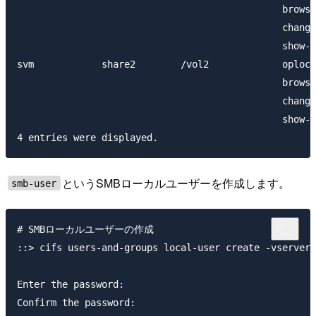
                                               browsa
                                               change
                                               show-p
svm            share2        /vol2             oplock
                                               browsa
                                               change
                                               show-p
というSMBローカルユーザーを作成します。
smb-user
# SMBローカルユーザーの作成

::> cifs users-and-groups local-user create -vserver 
Enter the password:

Confirm the password:
