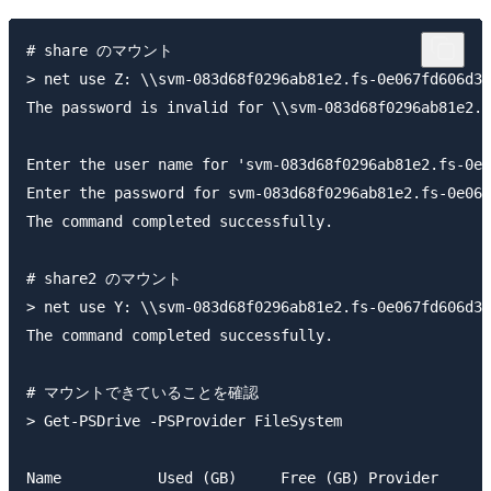
# share のマウント

> net use Z: \\svm-083d68f0296ab81e2.fs-0e067fd606d33
The password is invalid for \\svm-083d68f0296ab81e2.f
Enter the user name for 'svm-083d68f0296ab81e2.fs-0e0
Enter the password for svm-083d68f0296ab81e2.fs-0e067
The command completed successfully.

# share2 のマウント

> net use Y: \\svm-083d68f0296ab81e2.fs-0e067fd606d33
The command completed successfully.

# マウントできていることを確認

> Get-PSDrive -PSProvider FileSystem

Name           Used (GB)     Free (GB) Provider      