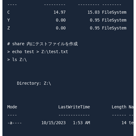
----           ---------     --------- --------      
C                  14.97         15.03 FileSystem    
Y                   0.00          0.95 FileSystem    
Z                   0.00          0.95 FileSystem    
# share 内にテストファイルを作成

> echo test > Z:\test.txt

> ls Z:\

    Directory: Z:\

Mode                 LastWriteTime         Length Nam
----                 -------------         ------ ---
-a----        10/15/2023   1:53 AM             14 tes