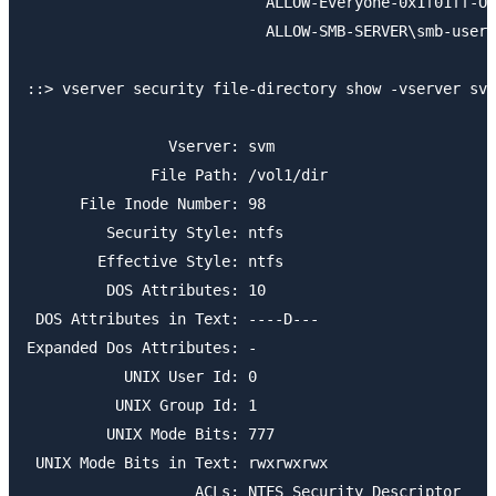
                           ALLOW-Everyone-0x1f01ff-OI
                           ALLOW-SMB-SERVER\smb-user-
::> vserver security file-directory show -vserver svm
                Vserver: svm

              File Path: /vol1/dir

      File Inode Number: 98

         Security Style: ntfs

        Effective Style: ntfs

         DOS Attributes: 10

 DOS Attributes in Text: ----D---

Expanded Dos Attributes: -

           UNIX User Id: 0

          UNIX Group Id: 1

         UNIX Mode Bits: 777

 UNIX Mode Bits in Text: rwxrwxrwx

                   ACLs: NTFS Security Descriptor
