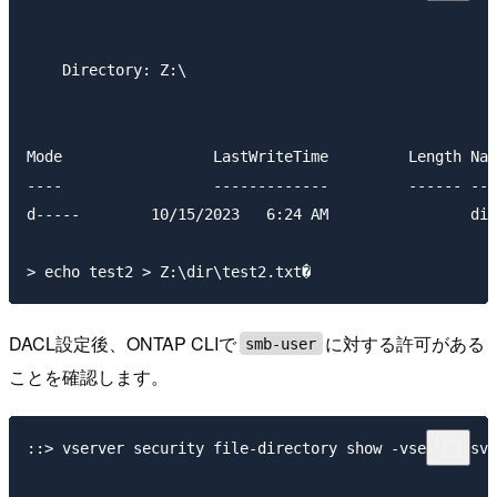
    Directory: Z:\

Mode                 LastWriteTime         Length Nam
----                 -------------         ------ ---
d-----        10/15/2023   6:24 AM                dir

DACL設定後、ONTAP CLIで
に対する許可がある
smb-user
ことを確認します。
::> vserver security file-directory show -vserver svm