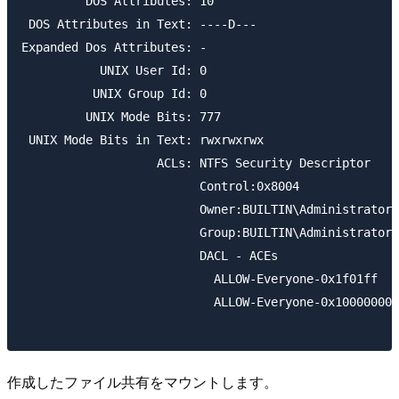
         DOS Attributes: 10

 DOS Attributes in Text: ----D---

Expanded Dos Attributes: -

           UNIX User Id: 0

          UNIX Group Id: 0

         UNIX Mode Bits: 777

 UNIX Mode Bits in Text: rwxrwxrwx

                   ACLs: NTFS Security Descriptor

                         Control:0x8004

                         Owner:BUILTIN\Administrators

                         Group:BUILTIN\Administrators

                         DACL - ACEs

                           ALLOW-Everyone-0x1f01ff

                           ALLOW-Everyone-0x10000000-
作成したファイル共有をマウントします。