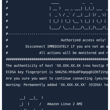
#                      ____            _   _         
#                     | __ )  __ _ ___| |_(_) ___  _ 
#                     |  _ \ / _` / __| __| |/ _ \| '
#                     | |_) | (_| \__ \ |_| | (_) | |
#                     |____/ \__,_|___/\__|_|\___/|_|
#----------------------------------------------------
#                           Authorized access only!  
#         Disconnect IMMEDIATELY if you are not an au
#                All actions will be monitored and re
#####################################################
The authenticity of host 'XX.XXX.XX.XX (<no hostip fo
ECDSA key fingerprint is SHA256:Ht0u0F0qepgDiEKf1StpW
Are you sure you want to continue connecting (yes/no/
Warning: Permanently added 'XX.XXX.XX.XX' (ECDSA) to 
       __|  __|_  )

       _|  (     /   Amazon Linux 2 AMI
