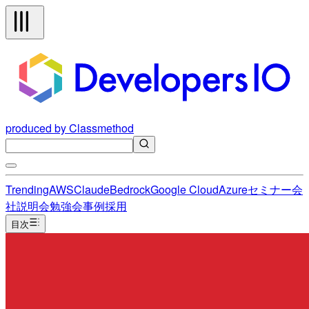
produced by Classmethod
Trending
AWS
Claude
Bedrock
Google Cloud
Azure
セミナー
会
社説明会
勉強会
事例
採用
目次