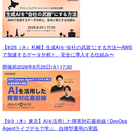
【8/25（火）札幌】生成AIを“会社の武器”にする方法〜AWS
で加速するデータ分析と、安全に導入する仕組み〜
開催前
2026年8月25日(火) 17:30
【9/3（木）東京】AIを活用した障害対応最前線 | DevOps
Agentライブデモで学ぶ、自律型運用の実践