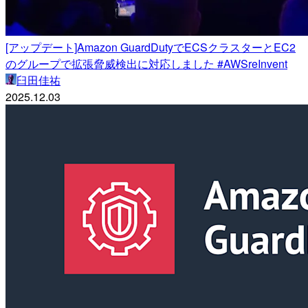
[アップデート]Amazon GuardDutyでECSクラスターとEC2
のグループで拡張脅威検出に対応しました #AWSreInvent
臼田佳祐
2025.12.03