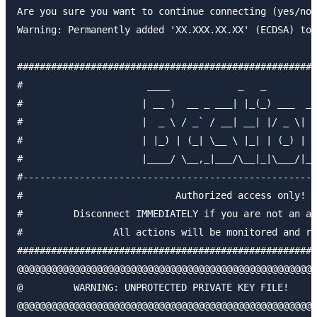
Are you sure you want to continue connecting (yes/no/
Warning: Permanently added 'XX.XXX.XX.XX' (ECDSA) to 
#####################################################
#                      ____            _   _         
#                     | __ )  __ _ ___| |_(_) ___  _ 
#                     |  _ \ / _` / __| __| |/ _ \| '
#                     | |_) | (_| \__ \ |_| | (_) | |
#                     |____/ \__,_|___/\__|_|\___/|_|
#----------------------------------------------------
#                           Authorized access only!  
#         Disconnect IMMEDIATELY if you are not an au
#                All actions will be monitored and re
#####################################################
@@@@@@@@@@@@@@@@@@@@@@@@@@@@@@@@@@@@@@@@@@@@@@@@@@@@@
@         WARNING: UNPROTECTED PRIVATE KEY FILE!     
@@@@@@@@@@@@@@@@@@@@@@@@@@@@@@@@@@@@@@@@@@@@@@@@@@@@@