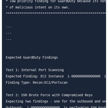
* low priority finding for GuardDuty because its not 
* of malicious intent on its own.                    
*****************************************************
...

...

...

Expected GuardDuty Findings

Test 1: Internal Port Scanning

Expected Finding: EC2 Instance  i-000000000000000  is
Finding Type: Recon:EC2/Portscan

Test 2: SSH Brute Force with Compromised Keys

Expecting two findings - one for the outbound and one
Outbound:  i-000000000000000  is performing SSH brute