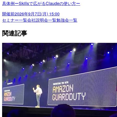
具体例ーSkillsで広がるClaudeの使い方ー
開催前
2026年9月7日(月) 15:00
セミナー一覧
会社説明会一覧
勉強会一覧
関連記事