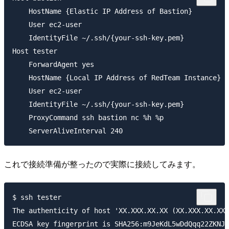
    HostName {Elastic IP Address of Bastion}

    User ec2-user

    IdentityFile ~/.ssh/{your-ssh-key.pem}

Host tester

    ForwardAgent yes

    HostName {Local IP Address of RedTeam Instance}

    User ec2-user

    IdentityFile ~/.ssh/{your-ssh-key.pem}

    ProxyCommand ssh bastion nc %h %p

これで接続準備が整ったので実際に接続してみます。
$ ssh tester                                         
The authenticity of host 'XX.XXX.XX.XX (XX.XXX.XX.XX)
ECDSA key fingerprint is SHA256:m9JeKdL5wDdQqq22ZKNJv