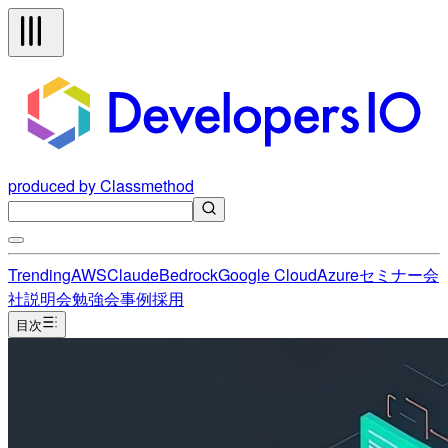
produced by Classmethod
Trending
AWS
Claude
Bedrock
Google Cloud
Azure
セミナー
会
社説明会
勉強会
事例
採用
目次