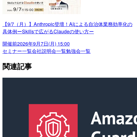
【9/7（月）】Anthropic登壇！AIによる自治体業務効率化の
具体例ーSkillsで広がるClaudeの使い方ー
開催前
2026年9月7日(月) 15:00
セミナー一覧
会社説明会一覧
勉強会一覧
関連記事