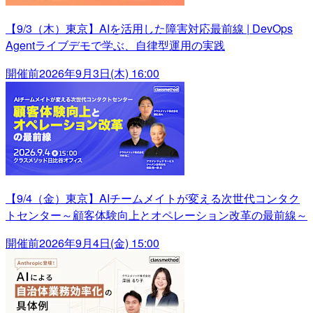
【9/3（木）東京】AIを活用した障害対応最前線 | DevOps
Agentライブデモで学ぶ、自律型運用の実践
開催前
2026年9月3日(木) 16:00
【9/4（金）東京】AIチームメイトが変える次世代コンタク
トセンター～顧客体験向上とオペレーション改革の最前線～
開催前
2026年9月4日(金) 15:00