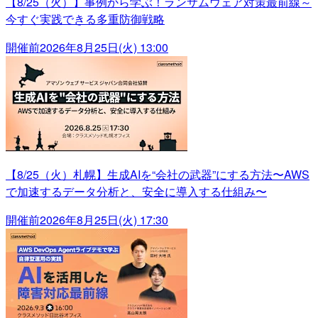
【8/25（火）】事例から学ぶ！ランサムウェア対策最前線～
今すぐ実践できる多重防御戦略
開催前
2026年8月25日(火) 13:00
【8/25（火）札幌】生成AIを“会社の武器”にする方法〜AWS
で加速するデータ分析と、安全に導入する仕組み〜
開催前
2026年8月25日(火) 17:30