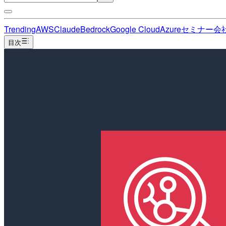
Trending
AWS
Claude
Bedrock
Google Cloud
Azure
セミナー
会
目次