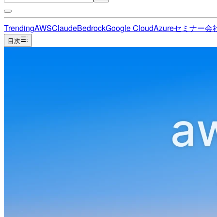
Trending
AWS
Claude
Bedrock
Google Cloud
Azure
セミナー
会
目次