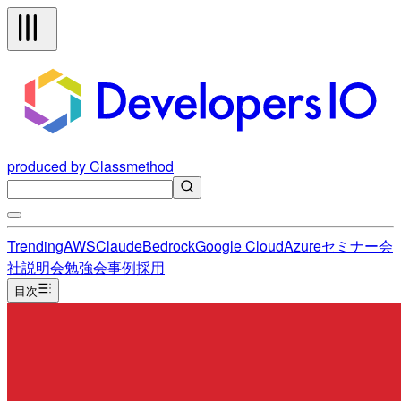
produced by Classmethod
Trending
AWS
Claude
Bedrock
Google Cloud
Azure
セミナー
会
社説明会
勉強会
事例
採用
目次