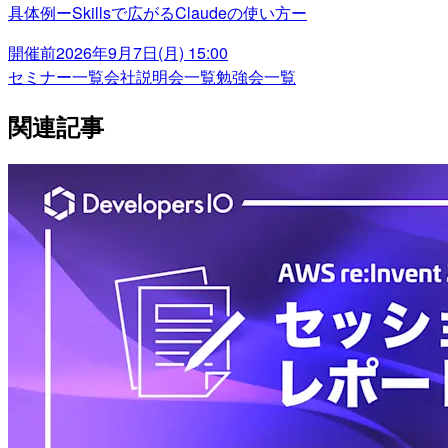
具体例ーSkillsで広がるClaudeの使い方ー
開催前
2026年9月7日(月) 15:00
セミナー一覧
会社説明会一覧
勉強会一覧
関連記事