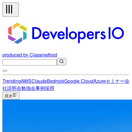
produced by Classmethod
Trending
AWS
Claude
Bedrock
Google Cloud
Azure
セミナー
会
社説明会
勉強会
事例
採用
目次