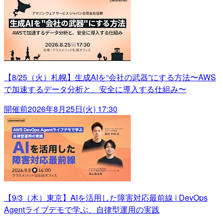
【8/25（火）札幌】生成AIを“会社の武器”にする方法〜AWS
で加速するデータ分析と、安全に導入する仕組み〜
開催前
2026年8月25日(火) 17:30
【9/3（木）東京】AIを活用した障害対応最前線 | DevOps
Agentライブデモで学ぶ、自律型運用の実践