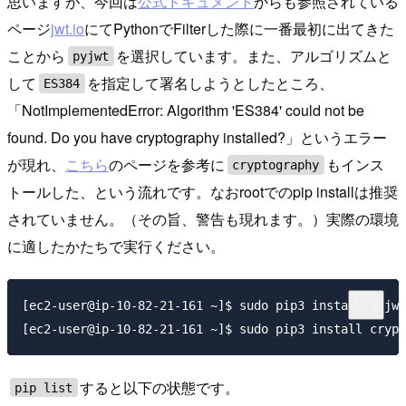
思いますが、今回は
公式ドキュメント
からも参照されている
ページ
jwt.io
にてPythonでFilterした際に一番最初に出てきた
ことから
を選択しています。また、アルゴリズムと
pyjwt
して
を指定して署名しようとしたところ、
ES384
「NotImplementedError: Algorithm 'ES384' could not be
found. Do you have cryptography installed?」というエラー
が現れ、
こちら
のページを参考に
もインス
cryptography
トールした、という流れです。なおrootでのpip installは推奨
されていません。（その旨、警告も現れます。）実際の環境
に適したかたちで実行ください。
[ec2-user@ip-10-82-21-161 ~]$ sudo pip3 install pyjwt

すると以下の状態です。
pip list