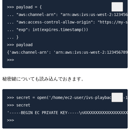
>>> payload = {

... "aws:channel-arn": "arn:aws:ivs:us-west-2:1234567
... "aws:access-control-allow-origin": "https://my-s3
... "exp": int(expires.timestamp())

... }

>>> payload

{'aws:channel-arn': 'arn:aws:ivs:us-west-2:1234567890
秘密鍵についても読み込んでおきます。
>>> secret = open('/home/ec2-user/ivs-playback-key-1.
>>> secret

'-----BEGIN EC PRIVATE KEY-----\nXXXXXXXXXXXXXXXXXXXX