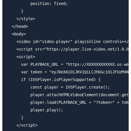
          position: fixed;

      }

    </style>

  </head>

  <body>

    <video id="video-player" playsinline controls></v
    <script src="https://player.live-video.net/1.0.0/
    <script>

      var PLAYBACK_URL = "https://XXXXXXXXXXXX.us-wes
      var token = "eyJ0eXAiOiJKV1QiLCJhbGciOiJFUzM4NC
      if (IVSPlayer.isPlayerSupported) {

          const player = IVSPlayer.create();

          player.attachHTMLVideoElement(document.getE
          player.load(PLAYBACK_URL + "?token=" + toke
          player.play();

      }

    </script>
