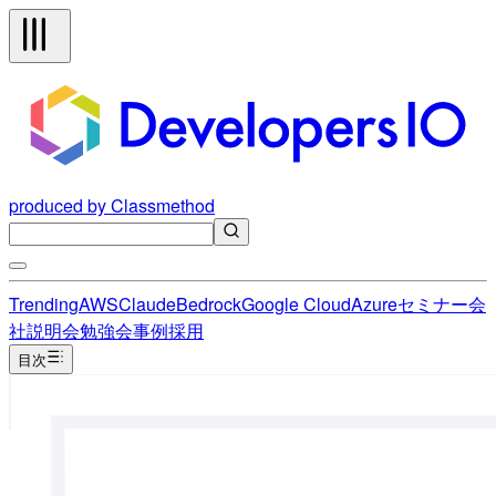
produced by Classmethod
Trending
AWS
Claude
Bedrock
Google Cloud
Azure
セミナー
会
社説明会
勉強会
事例
採用
目次