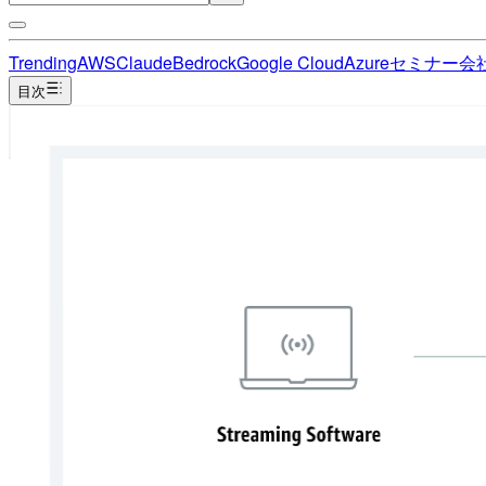
Trending
AWS
Claude
Bedrock
Google Cloud
Azure
セミナー
会
目次