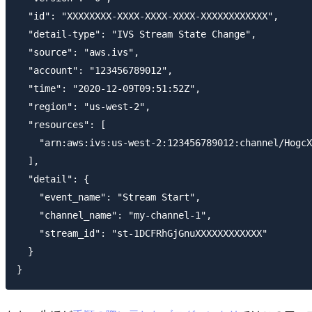
  "id": "XXXXXXXX-XXXX-XXXX-XXXX-XXXXXXXXXXXX",

  "detail-type": "IVS Stream State Change",

  "source": "aws.ivs",

  "account": "123456789012",

  "time": "2020-12-09T09:51:52Z",

  "region": "us-west-2",

  "resources": [

    "arn:aws:ivs:us-west-2:123456789012:channel/HogcX
  ],

  "detail": {

    "event_name": "Stream Start",

    "channel_name": "my-channel-1",

    "stream_id": "st-1DCFRhGjGnuXXXXXXXXXXXX"

  }
