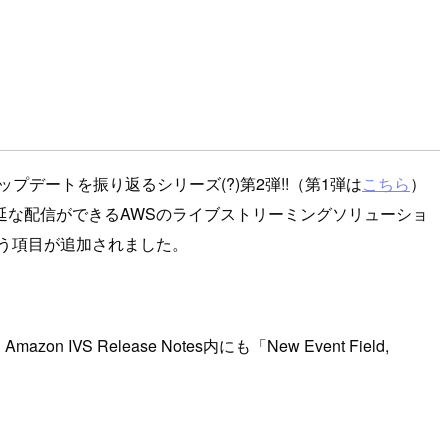
ップデートを振り返るシリーズ(?)第2弾!!（第1弾は
こちら
）
な配信ができるAWSのライブストリーミングソリューショ
eam_idという項目が追加されました。
azon IVS Release Notes内にも「New Event Field,