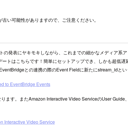
が古い可能性がありますので、ご注意ください。
ップデートの発表にヤキモキしながら、これまでの細かなメディア系ア
デートはこちらです！簡単にセットアップでき、しかも超低遅延
S)でAmazon EventBridgeとの連携の際のEvent Fieldに新たにstr
d to EventBridge Events
またAmazon Interactive Video ServiceのUser Guide、Am
 Interactive Video Service