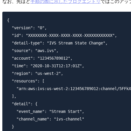
なお、先ほど
手順の際に示したブログエントリ
ではこのアッ
{

  "version": "0",

  "id": "XXXXXXXX-XXXX-XXXX-XXXX-XXXXXXXXXXXX",

  "detail-type": "IVS Stream State Change",

  "source": "aws.ivs",

  "account": "123456789012",

  "time": "2020-10-31T12:17:01Z",

  "region": "us-west-2",

  "resources": [

    "arn:aws:ivs:us-west-2:123456789012:channel/5FFkX
  ],

  "detail": {

    "event_name": "Stream Start",

    "channel_name": "ivs-channel"

  }
