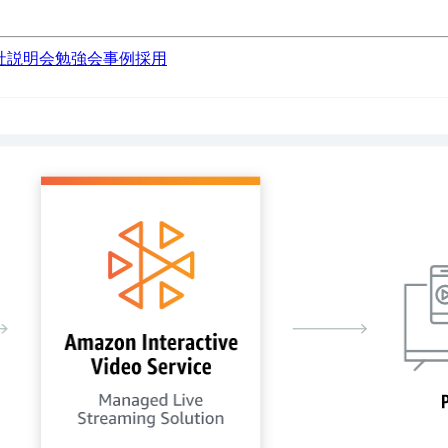
社説明会
勉強会
事例
採用