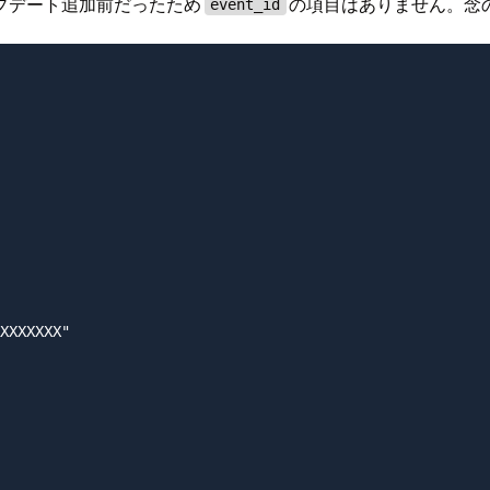
プデート追加前だったため
の項目はありません。念
event_id
XXXXXXX"
