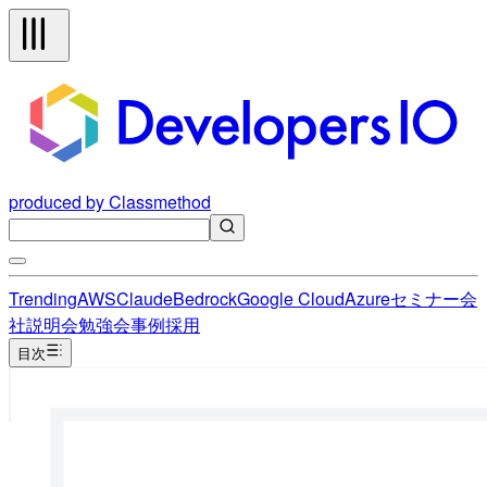
produced by Classmethod
Trending
AWS
Claude
Bedrock
Google Cloud
Azure
セミナー
会
社説明会
勉強会
事例
採用
目次