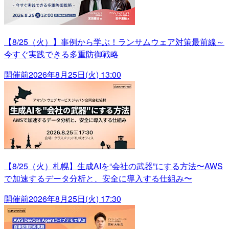
【8/25（火）】事例から学ぶ！ランサムウェア対策最前線～
今すぐ実践できる多重防御戦略
開催前
2026年8月25日(火) 13:00
【8/25（火）札幌】生成AIを“会社の武器”にする方法〜AWS
で加速するデータ分析と、安全に導入する仕組み〜
開催前
2026年8月25日(火) 17:30