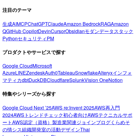
注目のテーマ
生成AI
MCP
ChatGPT
Claude
Amazon Bedrock
RAG
Amazon
Q
GitHub Copilot
Devin
Cursor
Obsidian
モダンデータスタック
Python
セキュリティ
PM
プロダクトやサービスで探す
Google Cloud
Microsoft
Azure
LINE
Zendesk
Auth0
Tableau
Snowflake
Alteryx
インフォ
マティカ
dbt
DuckDB
Cloudflare
Splunk
Vision One
Notion
特集やシリーズから探す
Google Cloud Next ’25
AWS re:Invent 2025
AWS再入門
2024
AWSトレンドチェック
初心者向け
AWSテクニカルサポ
ート
AWS認定（資格）
製造業関連
ジョインブログ
くらめそ
の情シス
組織開発室の活動
デザイン
Thai