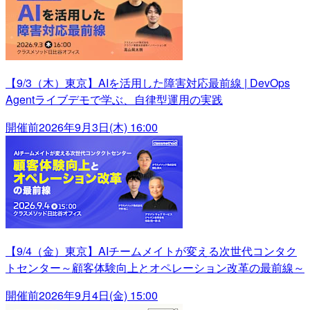
【9/3（木）東京】AIを活用した障害対応最前線 | DevOps
Agentライブデモで学ぶ、自律型運用の実践
開催前
2026年9月3日(木) 16:00
【9/4（金）東京】AIチームメイトが変える次世代コンタク
トセンター～顧客体験向上とオペレーション改革の最前線～
開催前
2026年9月4日(金) 15:00