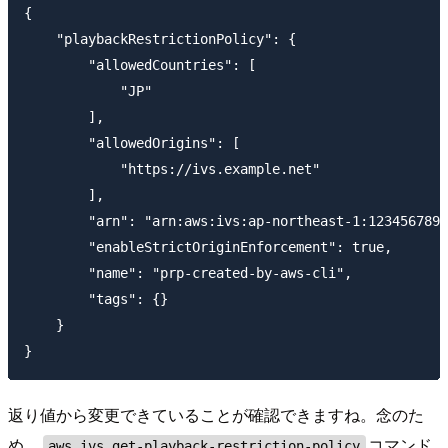
{

    "playbackRestrictionPolicy": {

        "allowedCountries": [

            "JP"

        ],

        "allowedOrigins": [

            "https://ivs.example.net"

        ],

        "arn": "arn:aws:ivs:ap-northeast-1:1234567890
        "enableStrictOriginEnforcement": true,

        "name": "prp-created-by-aws-cli",

        "tags": {}

    }

返り値から変更できていることが確認できますね。念のた
め、
コマンド
aws ivs get-playback-restriction-policy