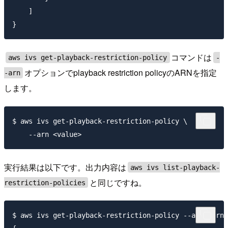
    ]

コマンドは
aws ivs get-playback-restriction-policy
-
オプションでplayback restriction policyのARNを指定
-arn
します。
$ aws ivs get-playback-restriction-policy \

実行結果は以下です。出力内容は
aws ivs list-playback-
と同じですね。
restriction-policies
$ aws ivs get-playback-restriction-policy --arn "arn: