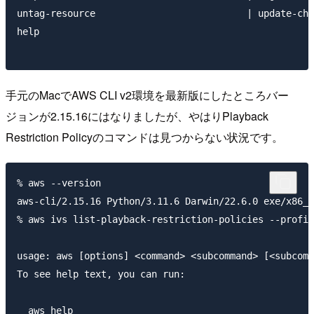
untag-resource                           | update-cha
help                                    

手元のMacでAWS CLI v2環境を最新版にしたところバー
ジョンが2.15.16にはなりましたが、やはりPlayback
Restriction Policyのコマンドは見つからない状況です。
% aws --version

aws-cli/2.15.16 Python/3.11.6 Darwin/22.6.0 exe/x86_6
% aws ivs list-playback-restriction-policies --profil
usage: aws [options] <command> <subcommand> [<subcomm
To see help text, you can run:

  aws help
