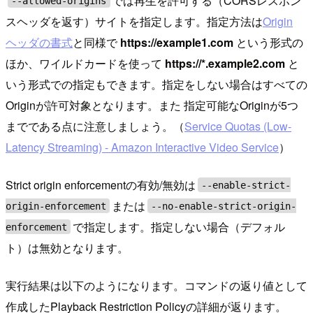
では再生を許可する（CORSレスポン
--allowed-origins
スヘッダを返す）サイトを指定します。指定方法は
Origin
ヘッダの書式
と同様で
https://example1.com
という形式の
ほか、ワイルドカードを使って
https://*.example2.com
と
いう形式での指定もできます。指定をしない場合はすべての
Originが許可対象となります。また 指定可能なOriginが5つ
までである点に注意しましょう。（
Service Quotas (Low-
Latency Streaming) - Amazon Interactive Video Service
）
Strict origin enforcementの有効/無効は
--enable-strict-
または
origin-enforcement
--no-enable-strict-origin-
で指定します。指定しない場合（デフォル
enforcement
ト）は無効となります。
実行結果は以下のようになります。コマンドの返り値として
作成したPlayback Restriction Policyの詳細が返ります。