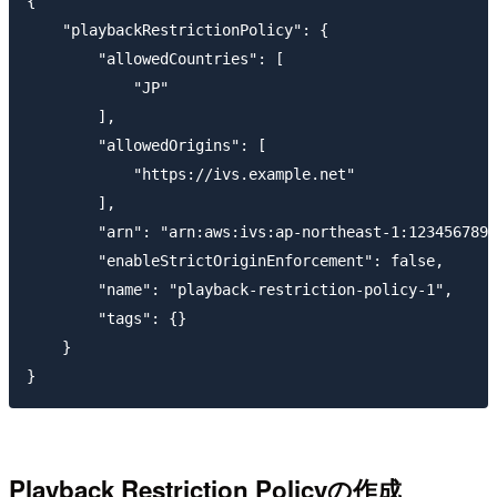
{

    "playbackRestrictionPolicy": {

        "allowedCountries": [

            "JP"

        ],

        "allowedOrigins": [

            "https://ivs.example.net"

        ],

        "arn": "arn:aws:ivs:ap-northeast-1:1234567890
        "enableStrictOriginEnforcement": false,

        "name": "playback-restriction-policy-1",

        "tags": {}

    }

Playback Restriction Policyの作成