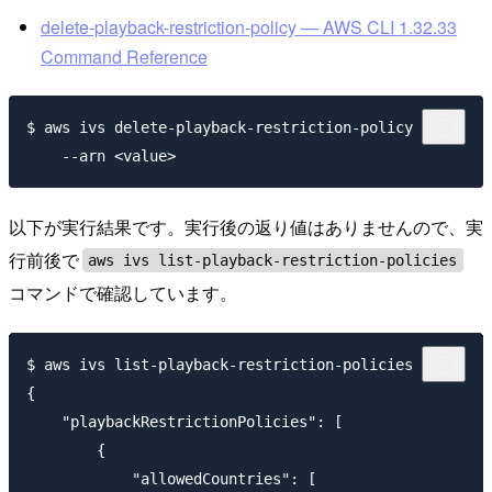
delete-playback-restriction-policy — AWS CLI 1.32.33
Command Reference
$ aws ivs delete-playback-restriction-policy \

以下が実行結果です。実行後の返り値はありませんので、実
行前後で
aws ivs list-playback-restriction-policies
コマンドで確認しています。
$ aws ivs list-playback-restriction-policies

{

    "playbackRestrictionPolicies": [

        {

            "allowedCountries": [
