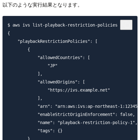
以下のような実行結果となります。
$ aws ivs list-playback-restriction-policies

{

    "playbackRestrictionPolicies": [

        {

            "allowedCountries": [

                "JP"

            ],

            "allowedOrigins": [

                "https://ivs.example.net"

            ],

            "arn": "arn:aws:ivs:ap-northeast-1:123456
            "enableStrictOriginEnforcement": false,

            "name": "playback-restriction-policy-1",

            "tags": {}

        }
