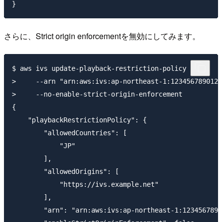
さらに、Strict origin enforcementを無効にしてみます。
$ aws ivs update-playback-restriction-policy \

>     --arn "arn:aws:ivs:ap-northeast-1:123456789012:
>     --no-enable-strict-origin-enforcement

{

    "playbackRestrictionPolicy": {

        "allowedCountries": [

            "JP"

        ],

        "allowedOrigins": [

            "https://ivs.example.net"

        ],

        "arn": "arn:aws:ivs:ap-northeast-1:1234567890