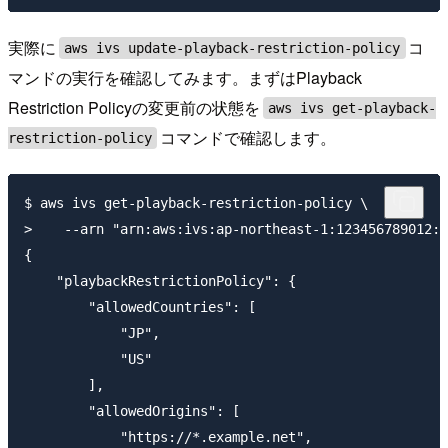
実際に
コ
aws ivs update-playback-restriction-policy
マンドの実行を確認してみます。まずはPlayback
Restriction Policyの変更前の状態を
aws ivs get-playback-
コマンドで確認します。
restriction-policy
$ aws ivs get-playback-restriction-policy \

>    --arn "arn:aws:ivs:ap-northeast-1:123456789012:p
{

    "playbackRestrictionPolicy": {

        "allowedCountries": [

            "JP",

            "US"

        ],

        "allowedOrigins": [

            "https://*.example.net",
