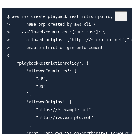
$ aws ivs create-playback-restriction-policy \

>     --name prp-created-by-aws-cli \

>     --allowed-countries '["JP","US"]' \

>     --allowed-origins '["https://*.example.net","ht
>     --enable-strict-origin-enforcement

{

    "playbackRestrictionPolicy": {

        "allowedCountries": [

            "JP",

            "US"

        ],

        "allowedOrigins": [

            "https://*.example.net",

            "http://ivs.example.net"

        ],

        "arn": "arn:aws:ivs:ap-northeast-1:1234567890