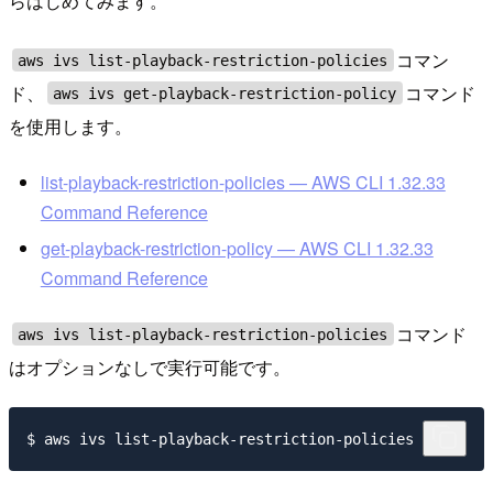
らはじめてみます。
コマン
aws ivs list-playback-restriction-policies
ド、
コマンド
aws ivs get-playback-restriction-policy
を使用します。
list-playback-restriction-policies — AWS CLI 1.32.33
Command Reference
get-playback-restriction-policy — AWS CLI 1.32.33
Command Reference
コマンド
aws ivs list-playback-restriction-policies
はオプションなしで実行可能です。