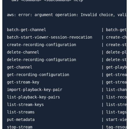
aws: error: argument operation: Invalid choice, valid
batch-get-channel                        | batch-get-
batch-start-viewer-session-revocation    | create-cha
create-recording-configuration           | create-str
delete-channel                           | delete-pla
delete-recording-configuration           | delete-str
get-channel                              | get-playba
get-recording-configuration              | get-stream
get-stream-key                           | get-stream
import-playback-key-pair                 | list-chann
list-playback-key-pairs                  | list-recor
list-stream-keys                         | list-strea
list-streams                             | list-tags-
put-metadata                             | start-view
stop-stream                              | tag-resour