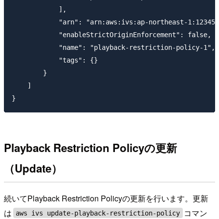
            ],

            "arn": "arn:aws:ivs:ap-northeast-1:123456
            "enableStrictOriginEnforcement": false,

            "name": "playback-restriction-policy-1",

            "tags": {}

        }

    ]

Playback Restriction Policyの更新
（Update）
続いてPlayback Restriction Policyの更新を行います。更新
は
コマン
aws ivs update-playback-restriction-policy