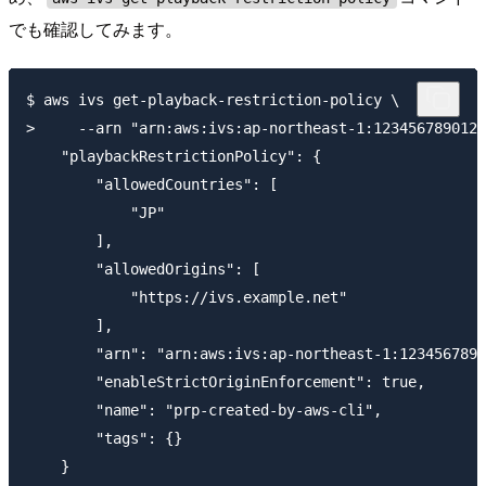
でも確認してみます。
$ aws ivs get-playback-restriction-policy \

>     --arn "arn:aws:ivs:ap-northeast-1:123456789012:
    "playbackRestrictionPolicy": {

        "allowedCountries": [

            "JP"

        ],

        "allowedOrigins": [

            "https://ivs.example.net"

        ],

        "arn": "arn:aws:ivs:ap-northeast-1:1234567890
        "enableStrictOriginEnforcement": true,

        "name": "prp-created-by-aws-cli",

        "tags": {}

    }
