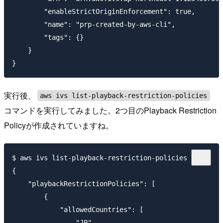
        "enableStrictOriginEnforcement": true,

        "name": "prp-created-by-aws-cli",

        "tags": {}

    }

実行後、
aws ivs list-playback-restriction-policies
コマンドを実行してみました。2つ目のPlayback Restriction
Policyが作成されていますね。
$ aws ivs list-playback-restriction-policies

{

    "playbackRestrictionPolicies": [

        {

            "allowedCountries": [

                "JP",
