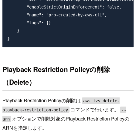
        "enableStrictOriginEnforcement": false,

        "name": "prp-created-by-aws-cli",

        "tags": {}

    }

Playback Restriction Policyの削除
（Delete）
Playback Restriction Policyの削除は
aws ivs delete-
コマンドで行います。
playback-restriction-policy
--
オプションで削除対象のPlayback Restriction Policyの
arn
ARNを指定します。