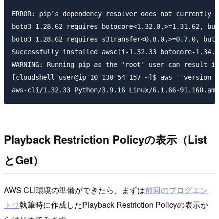
ERROR: pip's dependency resolver does not currently t
boto3 1.28.62 requires botocore<1.32.0,>=1.31.62, but
boto3 1.28.62 requires s3transfer<0.8.0,>=0.7.0, but 
Successfully installed awscli-1.32.33 botocore-1.34.3
WARNING: Running pip as the 'root' user can result in
[cloudshell-user@ip-10-130-54-157 ~]$ aws --version

Playback Restriction Policyの表示（List
とGet）
AWS CLI環境の準備ができたら、まずは
前回のブログエン
トリ
執筆時に作成したPlayback Restriction Policyの表示か