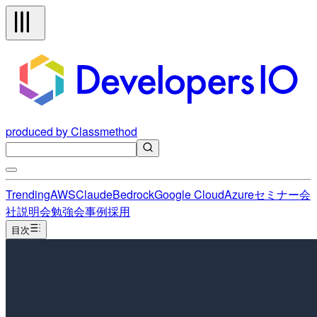
produced by Classmethod
Trending
AWS
Claude
Bedrock
Google Cloud
Azure
セミナー
会
社説明会
勉強会
事例
採用
目次