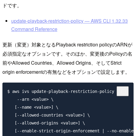
ドです。
update-playback-restriction-policy — AWS CLI 1.32.33
Command Reference
更新（変更）対象となるPlayback restriction policyのARNが
必須指定なオプションです。そのほか、変更後のPolicyの名
前やAllowed Countries、Allowed Origins、そしてStrict
origin enforcementの有無などをオプションで設定します。
$ aws ivs update-playback-restriction-policy \

    --arn <value> \

   [--name <value>] \

   [--allowed-countries <value>] \

   [--allowed-origins <value>] \
