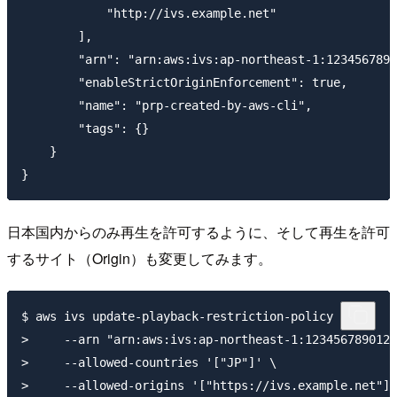
            "http://ivs.example.net"

        ],

        "arn": "arn:aws:ivs:ap-northeast-1:1234567890
        "enableStrictOriginEnforcement": true,

        "name": "prp-created-by-aws-cli",

        "tags": {}

    }

日本国内からのみ再生を許可するように、そして再生を許可
するサイト（Origin）も変更してみます。
$ aws ivs update-playback-restriction-policy \

>     --arn "arn:aws:ivs:ap-northeast-1:123456789012:
>     --allowed-countries '["JP"]' \

>     --allowed-origins '["https://ivs.example.net"]'
