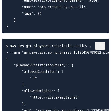
        "enableStrictOriginEnforcement": false,

        "name": "prp-created-by-aws-cli",

        "tags": {}

    }

$ aws ivs get-playback-restriction-policy \

> --arn "arn:aws:ivs:ap-northeast-1:123456789012:play
{

    "playbackRestrictionPolicy": {

        "allowedCountries": [

            "JP"

        ],

        "allowedOrigins": [

            "https://ivs.example.net"

        ],

        "arn": "arn:aws:ivs:ap-northeast-1:1234567890