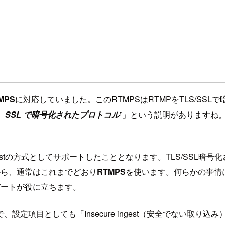
MPS
に対応していました。このRTMPSはRTMPをTLS/SS
を使い、SSL で暗号化されたプロトコル
”」という説明がありますね。
gestの方式としてサポートしたこととなります。TLS/SSL暗号化
から、通常はこれまでどおり
RTMPS
を使います。何らかの事情によりS
プデートが役に立ちます。
定項目としても「Insecure ingest（安全でない取り