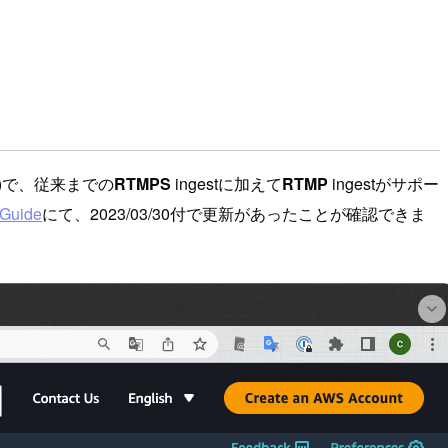
VS)で、従来までの
RTMPS
ingestに加えて
RTMP
ingestがサポー
 Guide
にて、2023/03/30付で更新があったことが確認できま