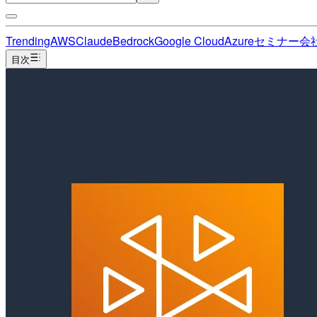
Trending
AWS
Claude
Bedrock
Google Cloud
Azure
セミナー
会
目次