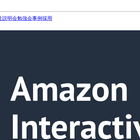
社説明会
勉強会
事例
採用