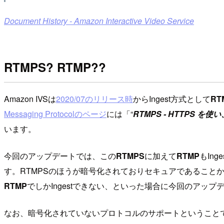
Document History - Amazon Interactive Video Service
RTMPS? RTMP??
Amazon IVSは
2020/07のリリース時
からIngest方式として
RT
Messaging Protocolのページ
には「“
RTMPS - HTTPS 
います。
今回のアップデートでは、この
RTMPS
に加えて
RTMP
もIn
す。RTMPSのほうが暗号化されておりセキュアであること
RTMP
でしかIngestできない、といった場合に今回のアッ
なお、暗号化されていないプロトコルのサポートということで、設