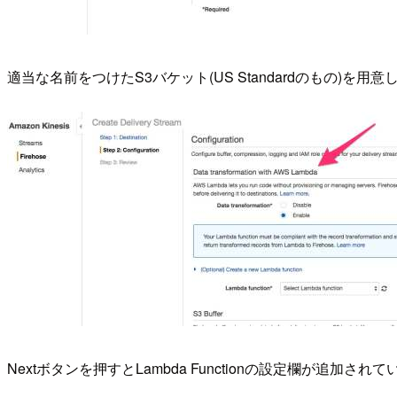
適当な名前をつけたS3バケット(US Standardのもの)を用意
Nextボタンを押すとLambda Functionの設定欄が追加されています