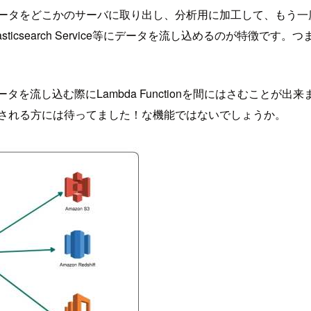
をどこかのサーバに取り出し、分析用に加工して、もう一度データを貯
lasticsearch Service等にデータを流し込めるのが特
データを流し込む際にLambda Functionを間にはさむこ
をされる方には待ってました！な機能ではないでしょうか。