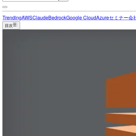
Trending
AWS
Claude
Bedrock
Google Cloud
Azure
セミナー
会
目次