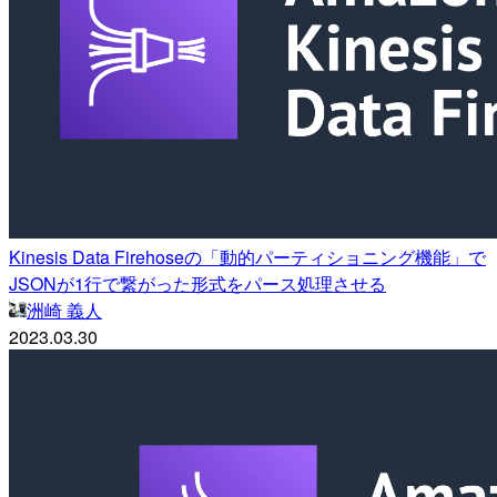
Kinesis Data Firehoseの「動的パーティショニング機能」で
JSONが1行で繋がった形式をパース処理させる
洲崎 義人
2023.03.30