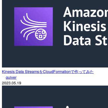
Kinesis Data StreamsをCloudFormationで作ってみた
quiver
2023.05.19