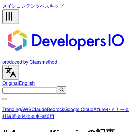
メインコンテンツへスキップ
produced by Classmethod
Original
English
Trending
AWS
Claude
Bedrock
Google Cloud
Azure
セミナー
会
社説明会
勉強会
事例
採用