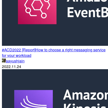
#ACD2022 [Report]How to choose a right messaging service
for your workload
aayushjain
2022.11.24