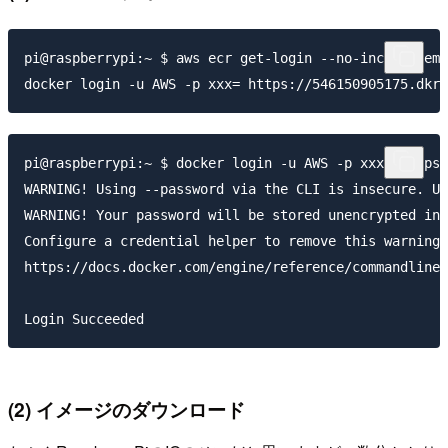
pi@raspberrypi:~ $ aws ecr get-login --no-include-ema
pi@raspberrypi:~ $ docker login -u AWS -p xxx= https:
WARNING! Using --password via the CLI is insecure. Us
WARNING! Your password will be stored unencrypted in 
Configure a credential helper to remove this warning.
https://docs.docker.com/engine/reference/commandline/
(2) イメージのダウンロード