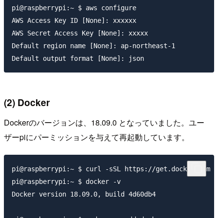
pi@raspberrypi:~ $ aws configure

AWS Access Key ID [None]: xxxxxx

AWS Secret Access Key [None]: xxxxx

Default region name [None]: ap-northeast-1

(2) Docker
Dockerのバージョンは、18.09.0 となっていました。ユー
ザーpiにパーミッションを与えて再起動しています。
pi@raspberrypi:~ $ curl -sSL https://get.docker.com |
pi@raspberrypi:~ $ docker -v

Docker version 18.09.0, build 4d60db4
