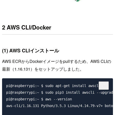
2 AWS CLI/Docker
(1) AWS CLIインストール
AWS ECRからDockerイメージをpullするため、AWS CLIの
最新（1.16.131）をセットアップしました。
pi@raspberrypi:~ $ sudo apt-get install awscli

pi@raspberrypi:~ $ sudo pip3 install awscli --upgrade

pi@raspberrypi:~ $ aws --version

aws-cli/1.16.131 Python/3.5.3 Linux/4.14.79-v7+ botoc