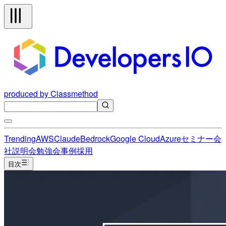
produced by Classmethod
Trending
AWS
Claude
Bedrock
Google Cloud
Azure
セミナー
会
社説明会
勉強会
事例
採用
目次