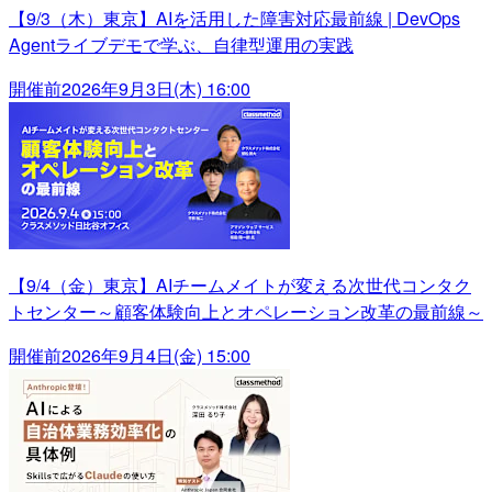
【9/3（木）東京】AIを活用した障害対応最前線 | DevOps
Agentライブデモで学ぶ、自律型運用の実践
開催前
2026年9月3日(木) 16:00
【9/4（金）東京】AIチームメイトが変える次世代コンタク
トセンター～顧客体験向上とオペレーション改革の最前線～
開催前
2026年9月4日(金) 15:00