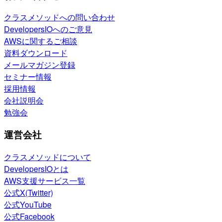
クラスメソッドへの問い合わせ
DevelopersIOへのご意見
AWSに関するご相談
資料ダウンロード
メールマガジン登録
セミナー情報
採用情報
会社説明会
勉強会
運営会社
クラスメソッドについて
DevelopersIOとは
AWS支援サービス一覧
公式X(Twitter)
公式YouTube
公式Facebook