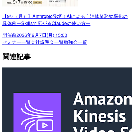
【9/7（月）】Anthropic登壇！AIによる自治体業務効率化の
具体例ーSkillsで広がるClaudeの使い方ー
開催前
2026年9月7日(月) 15:00
セミナー一覧
会社説明会一覧
勉強会一覧
関連記事