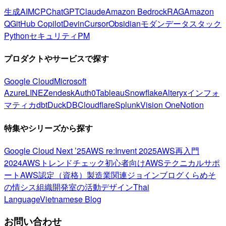
生成AI
MCP
ChatGPT
Claude
Amazon Bedrock
RAG
Amazon
Q
GitHub Copilot
Devin
Cursor
Obsidian
モダンデータスタック
Python
セキュリティ
PM
プロダクトやサービスで探す
Google Cloud
Microsoft
Azure
LINE
Zendesk
Auth0
Tableau
Snowflake
Alteryx
インフォ
マティカ
dbt
DuckDB
Cloudflare
Splunk
Vision One
Notion
特集やシリーズから探す
Google Cloud Next ’25
AWS re:Invent 2025
AWS再入門
2024
AWSトレンドチェック
初心者向け
AWSテクニカルサポ
ート
AWS認定（資格）
製造業関連
ジョインブログ
くらめそ
の情シス
組織開発室の活動
デザイン
Thai
Language
Vietnamese Blog
お問い合わせ