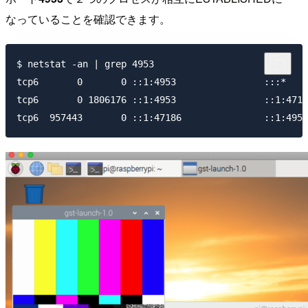
なっていることを確認できます。
$ netstat -an | grep 4953

tcp6       0       0 ::1:4953                :::*    
tcp6       0 1806176 ::1:4953                ::1:4718