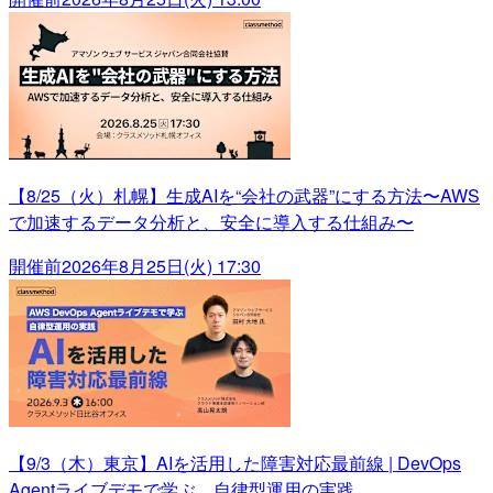
【8/25（火）札幌】生成AIを“会社の武器”にする方法〜AWS
で加速するデータ分析と、安全に導入する仕組み〜
開催前
2026年8月25日(火) 17:30
【9/3（木）東京】AIを活用した障害対応最前線 | DevOps
Agentライブデモで学ぶ、自律型運用の実践