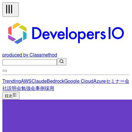
produced by Classmethod
Trending
AWS
Claude
Bedrock
Google Cloud
Azure
セミナー
会
社説明会
勉強会
事例
採用
目次