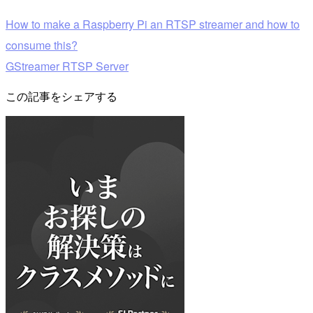
How to make a Raspberry Pi an RTSP streamer and how to
consume this?
GStreamer RTSP Server
この記事をシェアする