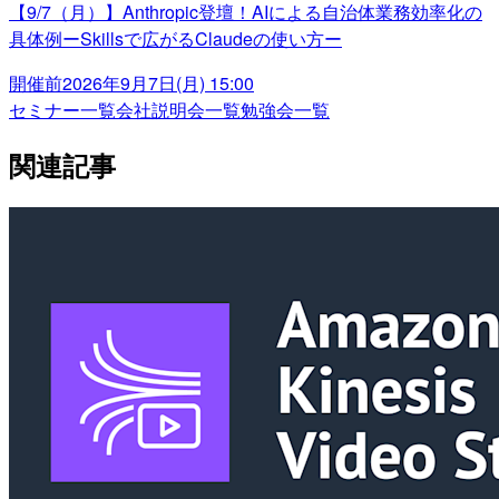
【9/7（月）】Anthropic登壇！AIによる自治体業務効率化の
具体例ーSkillsで広がるClaudeの使い方ー
開催前
2026年9月7日(月) 15:00
セミナー一覧
会社説明会一覧
勉強会一覧
関連記事