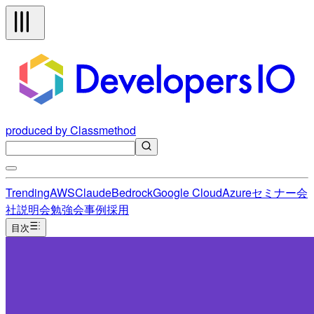
produced by Classmethod
Trending
AWS
Claude
Bedrock
Google Cloud
Azure
セミナー
会
社説明会
勉強会
事例
採用
目次