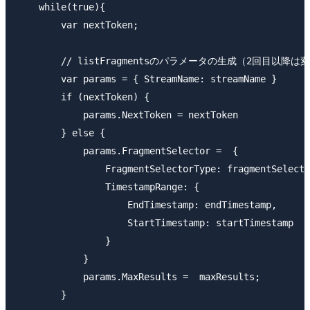
    while(true){

        var nextToken;

        // listFragmentsのパラメータの生成（2回目以降は
        var params = { StreamName: streamName }

        if (nextToken) {

            params.NextToken = nextToken

        } else {

            params.FragmentSelector =  {

                FragmentSelectorType: fragmentSelecto
                TimestampRange: { 

                    EndTimestamp: endTimestamp, 

                    StartTimestamp: startTimestamp

                }

            }

            params.MaxResults =  maxResults;

        }
