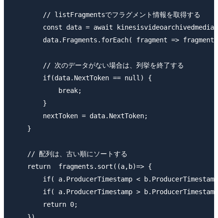
        // listFragmentsでフラグメント情報を取得する

        const data = await kinesisvideoarchivedmedia.
        data.Fragments.forEach( fragment => fragments
        // 次のデータがない場合は、列挙を終了する

        if(data.NextToken == null) {

            break;

        }

        nextToken = data.NextToken;

    }

    // 配列は、古い順にソートする

    return  fragments.sort((a,b)=> {

        if( a.ProducerTimestamp < b.ProducerTimestamp
        if( a.ProducerTimestamp > b.ProducerTimestamp
        return 0;

    })
