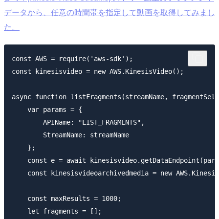
データから、任意の時間帯を指定して動画を取得してみまし
た。
const AWS = require('aws-sdk');

const kinesisvideo = new AWS.KinesisVideo();

async function listFragments(streamName, fragmentSele
    var params = {

        APIName: "LIST_FRAGMENTS",

        StreamName: streamName

    };

    const e = await kinesisvideo.getDataEndpoint(para
    const kinesisvideoarchivedmedia = new AWS.Kinesis
    const maxResults = 1000;

    let fragments = [];
