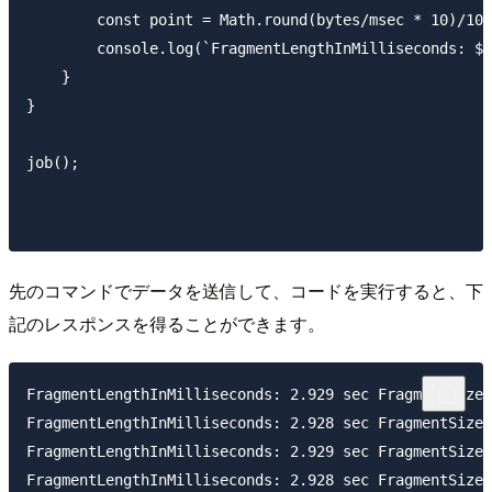
        const point = Math.round(bytes/msec * 10)/10;

        console.log(`FragmentLengthInMilliseconds: ${
    }

}

job();

先のコマンドでデータを送信して、コードを実行すると、下
記のレスポンスを得ることができます。
FragmentLengthInMilliseconds: 2.929 sec FragmentSizeI
FragmentLengthInMilliseconds: 2.928 sec FragmentSizeI
FragmentLengthInMilliseconds: 2.929 sec FragmentSizeI
FragmentLengthInMilliseconds: 2.928 sec FragmentSizeI