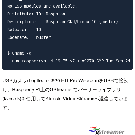
No LSB modules are available.

Distributor ID: Raspbian

Description:    Raspbian GNU/Linux 10 (buster)

Release:    10

Codename:   buster

$ uname -a

USBカメラ(Logitech C920 HD Pro Webcam)をUSBで接続
し、Raspberry Pi上のGStreamerでパーサーライブラリ
(kvssink)を使用してKinesis Video Streamsへ送信していま
す。