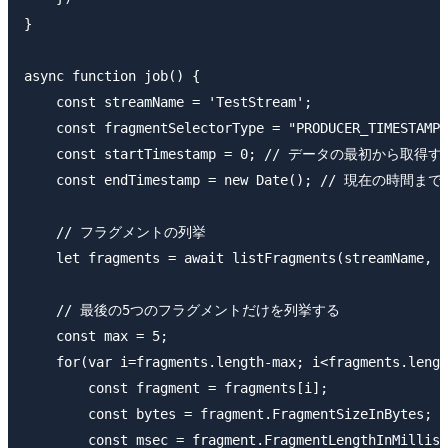
}

async function job() {

    const streamName = 'TestStream';

    const fragmentSelectorType = "PRODUCER_TIMESTAMP"
    const startTimestamp = 0; // データの最初から取得する
    const endTimestamp = new Date(); // 現在の時間まで

    // フラグメントの列挙

    let fragments = await listFragments(streamName, f
    // 最後の5つのフラグメントだけを列挙する

    const max = 5;

    for(var i=fragments.length-max; i<fragments.lengt
        const fragment = fragments[i];

        const bytes = fragment.FragmentSizeInBytes;

        const msec = fragment.FragmentLengthInMillise