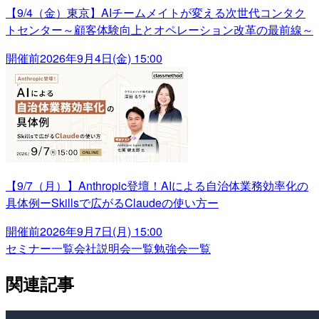
【9/4（金）東京】AIチームメイトが変える次世代コンタク
トセンター～顧客体験向上とオペレーション改革の最前線～
開催前
2026年9月4日(金) 15:00
【9/7（月）】Anthropic登壇！AIによる自治体業務効率化の
具体例ーSkillsで広がるClaudeの使い方ー
開催前
2026年9月7日(月) 15:00
セミナー一覧
会社説明会一覧
勉強会一覧
関連記事