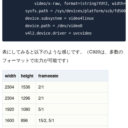
            video/x-raw, format=(string)YUY2, width=(
        sysfs.path = /sys/devices/platform/scb/fd5000
        device.subsystem = video4linux

        device.path = /dev/video0

表にしてみると以下のような感じです。（C920は、多数の
フォーマットで出力が可能です）
width
height
frameeate
2304
1536
2/1
2304
1296
2/1
1920
1080
5/1
1600
896
15/2, 5/1