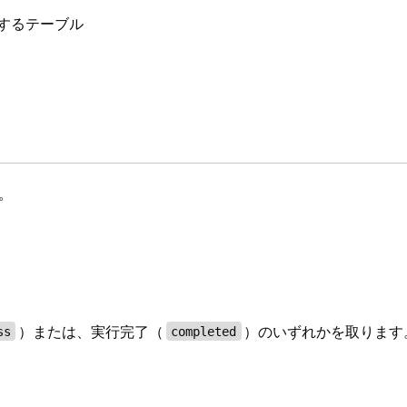
理するテーブル
す。
）または、実行完了（
）のいずれかを取ります
ss
completed