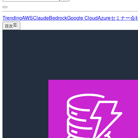
Trending
AWS
Claude
Bedrock
Google Cloud
Azure
セミナー
会
目次