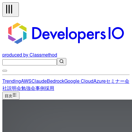
produced by Classmethod
Trending
AWS
Claude
Bedrock
Google Cloud
Azure
セミナー
会
社説明会
勉強会
事例
採用
目次