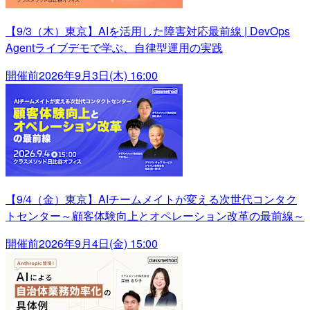
【9/3（木）東京】AIを活用した障害対応最前線 | DevOps
Agentライブデモで学ぶ、自律型運用の実践
開催前
2026年9月3日(木) 16:00
【9/4（金）東京】AIチームメイトが変える次世代コンタク
トセンター～顧客体験向上とオペレーション改革の最前線～
開催前
2026年9月4日(金) 15:00