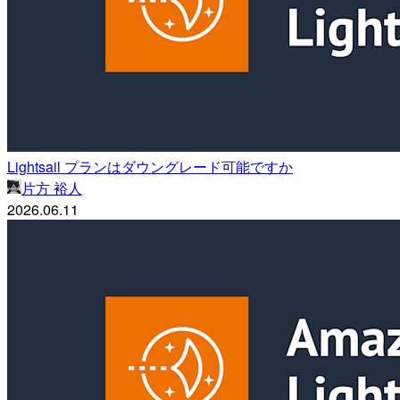
Lightsail プランはダウングレード可能ですか
片方 裕人
2026.06.11