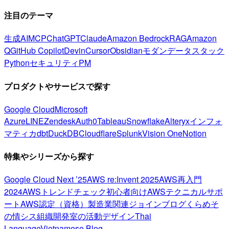
注目のテーマ
生成AI
MCP
ChatGPT
Claude
Amazon Bedrock
RAG
Amazon
Q
GitHub Copilot
Devin
Cursor
Obsidian
モダンデータスタック
Python
セキュリティ
PM
プロダクトやサービスで探す
Google Cloud
Microsoft
Azure
LINE
Zendesk
Auth0
Tableau
Snowflake
Alteryx
インフォ
マティカ
dbt
DuckDB
Cloudflare
Splunk
Vision One
Notion
特集やシリーズから探す
Google Cloud Next ’25
AWS re:Invent 2025
AWS再入門
2024
AWSトレンドチェック
初心者向け
AWSテクニカルサポ
ート
AWS認定（資格）
製造業関連
ジョインブログ
くらめそ
の情シス
組織開発室の活動
デザイン
Thai
Language
Vietnamese Blog