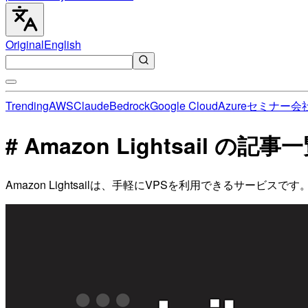
Original
English
Trending
AWS
Claude
Bedrock
Google Cloud
Azure
セミナー
会
# Amazon Lightsail の記事
Amazon Lightsailは、手軽にVPSを利用できるサー