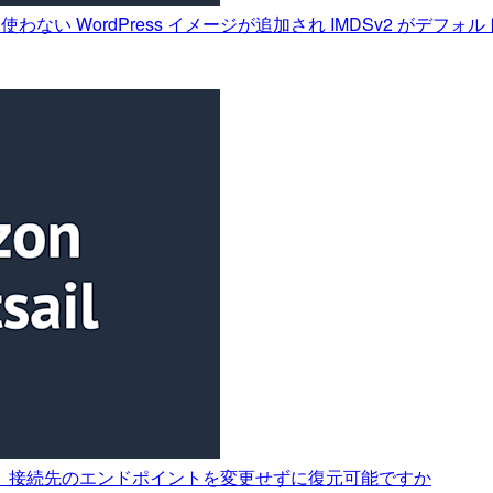
tnami を使わない WordPress イメージが追加され IMDSv2 
する際、接続先のエンドポイントを変更せずに復元可能ですか