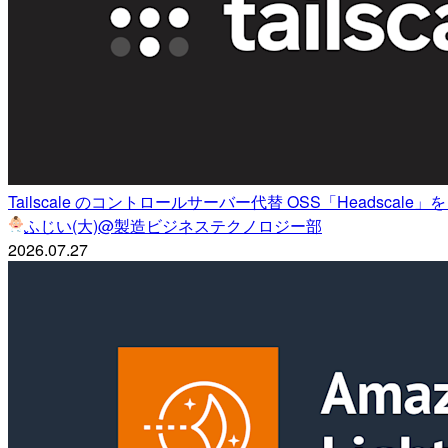
Tailscale のコントロールサーバー代替 OSS「Headscale」を
ふじい(大)@製造ビジネステクノロジー部
2026.07.27