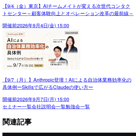
【9/4（金）東京】AIチームメイトが変える次世代コンタク
トセンター～顧客体験向上とオペレーション改革の最前線～
開催前
2026年9月4日(金) 15:00
【9/7（月）】Anthropic登壇！AIによる自治体業務効率化の
具体例ーSkillsで広がるClaudeの使い方ー
開催前
2026年9月7日(月) 15:00
セミナー一覧
会社説明会一覧
勉強会一覧
関連記事