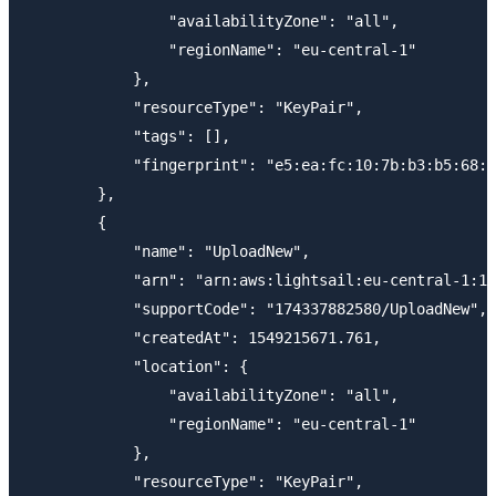
                "availabilityZone": "all",

                "regionName": "eu-central-1"

            },

            "resourceType": "KeyPair",

            "tags": [],

            "fingerprint": "e5:ea:fc:10:7b:b3:b5:68:9
        },

        {

            "name": "UploadNew",

            "arn": "arn:aws:lightsail:eu-central-1:12
            "supportCode": "174337882580/UploadNew",

            "createdAt": 1549215671.761,

            "location": {

                "availabilityZone": "all",

                "regionName": "eu-central-1"

            },

            "resourceType": "KeyPair",
