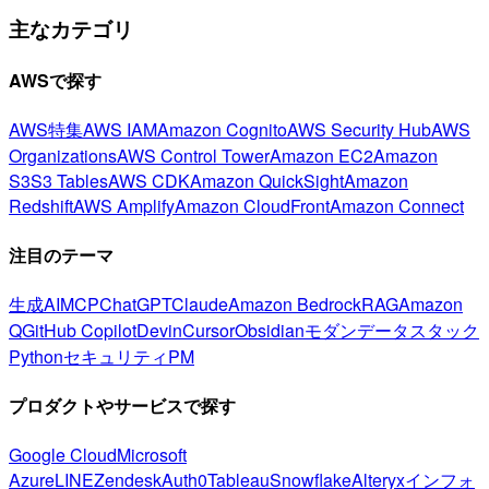
主なカテゴリ
AWSで探す
AWS特集
AWS IAM
Amazon Cognito
AWS Security Hub
AWS
Organizations
AWS Control Tower
Amazon EC2
Amazon
S3
S3 Tables
AWS CDK
Amazon QuickSight
Amazon
Redshift
AWS Amplify
Amazon CloudFront
Amazon Connect
注目のテーマ
生成AI
MCP
ChatGPT
Claude
Amazon Bedrock
RAG
Amazon
Q
GitHub Copilot
Devin
Cursor
Obsidian
モダンデータスタック
Python
セキュリティ
PM
プロダクトやサービスで探す
Google Cloud
Microsoft
Azure
LINE
Zendesk
Auth0
Tableau
Snowflake
Alteryx
インフォ