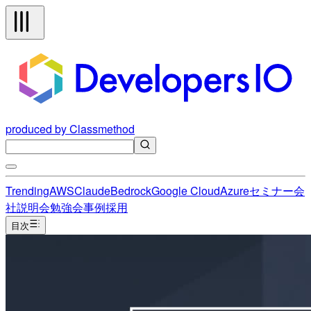
produced by Classmethod
Trending
AWS
Claude
Bedrock
Google Cloud
Azure
セミナー
会
社説明会
勉強会
事例
採用
目次