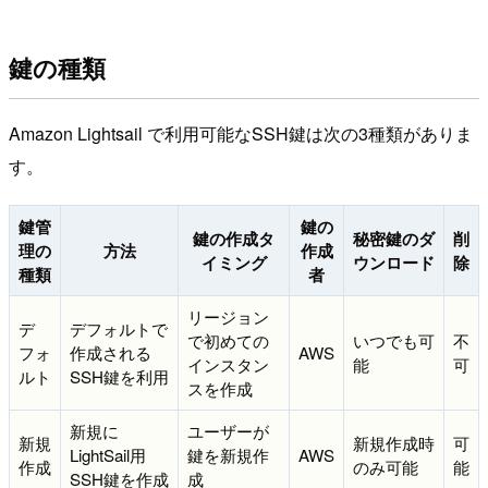
鍵の種類
Amazon Lightsail で利用可能なSSH鍵は次の3種類がありま
す。
鍵管
鍵の
鍵の作成タ
秘密鍵のダ
削
理の
方法
作成
イミング
ウンロード
除
種類
者
リージョン
デ
デフォルトで
で初めての
いつでも可
不
フォ
作成される
AWS
インスタン
能
可
ルト
SSH鍵を利用
スを作成
新規に
ユーザーが
新規
新規作成時
可
LightSail用
鍵を新規作
AWS
作成
のみ可能
能
SSH鍵を作成
成