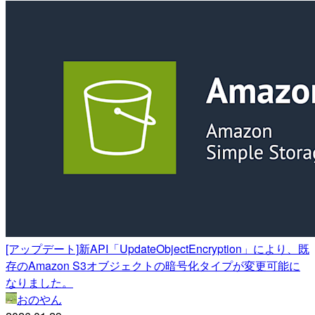
[アップデート]新API「UpdateObjectEncryption」により、既
存のAmazon S3オブジェクトの暗号化タイプが変更可能に
なりました。
おのやん