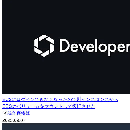
EC2にログインできなくなったので別インスタンスから
EBSのボリュームをマウントして復旧させた
鵜久森将隆
2025.09.07