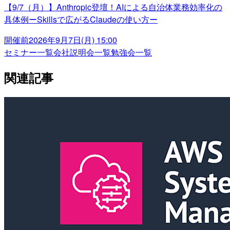
【9/7（月）】Anthropic登壇！AIによる自治体業務効率化の
具体例ーSkillsで広がるClaudeの使い方ー
開催前
2026年9月7日(月) 15:00
セミナー一覧
会社説明会一覧
勉強会一覧
関連記事