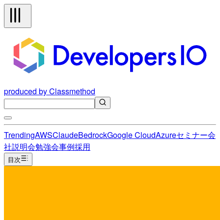
produced by Classmethod
Trending
AWS
Claude
Bedrock
Google Cloud
Azure
セミナー
会
社説明会
勉強会
事例
採用
目次