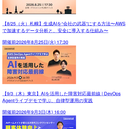
【8/25（火）札幌】生成AIを“会社の武器”にする方法〜AWS
で加速するデータ分析と、安全に導入する仕組み〜
開催前
2026年8月25日(火) 17:30
【9/3（木）東京】AIを活用した障害対応最前線 | DevOps
Agentライブデモで学ぶ、自律型運用の実践
開催前
2026年9月3日(木) 16:00