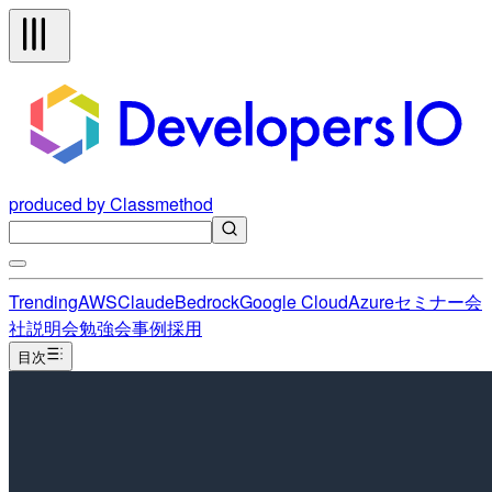
produced by Classmethod
Trending
AWS
Claude
Bedrock
Google Cloud
Azure
セミナー
会
社説明会
勉強会
事例
採用
目次