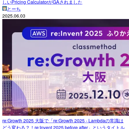
しいPricing CalculatorがGAされました
とーち
2025.06.03
re:Growth 2025 大阪で「re:Growth 2025 - Lambdaの常識は
どう変わる？！re:Invent 2025 before after」というタイトル