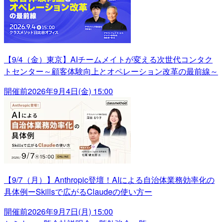
【9/4（金）東京】AIチームメイトが変える次世代コンタク
トセンター～顧客体験向上とオペレーション改革の最前線～
開催前
2026年9月4日(金) 15:00
【9/7（月）】Anthropic登壇！AIによる自治体業務効率化の
具体例ーSkillsで広がるClaudeの使い方ー
開催前
2026年9月7日(月) 15:00