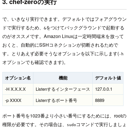
3. chef-zeroの実行
で、いきなり実行できます。デフォルトではフォアグラウン
ドで実行するため、
をつけてバックグラウンドで起動する
&
のがオススメです。Amazon Linuxは一定時間端末を放って
おくと、自動的にSSHコネクションが切断されるためで
す。とりあえず必要そうなオプションを以下に示します(
-h
オプションでも確認できます)。
オプション名
機能
デフォルト値
-H X.X.X.X
Listenするインターフェース
127.0.0.1
-p XXXX
Listenするポート番号
8889
ポート番号を1023番より小さい番号にするためには、rootの
権限が必要です。その場合は、
コマンドで実行しましょ
sudo