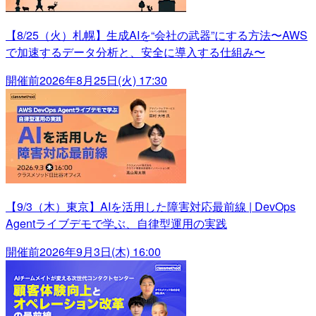
【8/25（火）札幌】生成AIを“会社の武器”にする方法〜AWS
で加速するデータ分析と、安全に導入する仕組み〜
開催前
2026年8月25日(火) 17:30
【9/3（木）東京】AIを活用した障害対応最前線 | DevOps
Agentライブデモで学ぶ、自律型運用の実践
開催前
2026年9月3日(木) 16:00