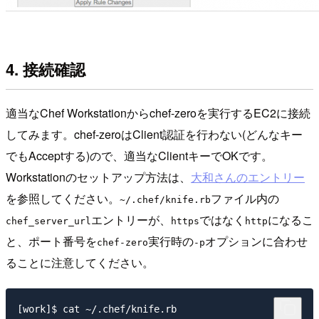
4. 接続確認
適当なChef Workstationからchef-zeroを実行するEC2に接続
してみます。chef-zeroはClient認証を行わない(どんなキー
でもAcceptする)ので、適当なClientキーでOKです。
Workstationのセットアップ方法は、
大和さんのエントリー
を参照してください。
ファイル内の
~/.chef/knife.rb
エントリーが、
ではなく
になるこ
chef_server_url
https
http
と、ポート番号を
実行時の
オプションに合わせ
chef-zero
-p
ることに注意してください。
[work]$ cat ~/.chef/knife.rb
