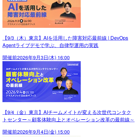
【9/3（木）東京】AIを活用した障害対応最前線 | DevOps
Agentライブデモで学ぶ、自律型運用の実践
開催前
2026年9月3日(木) 16:00
【9/4（金）東京】AIチームメイトが変える次世代コンタク
トセンター～顧客体験向上とオペレーション改革の最前線～
開催前
2026年9月4日(金) 15:00