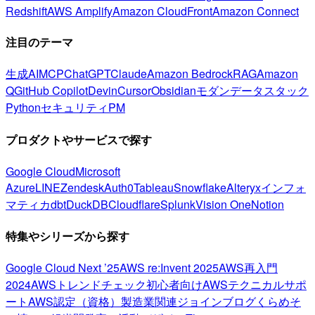
Redshift
AWS Amplify
Amazon CloudFront
Amazon Connect
注目のテーマ
生成AI
MCP
ChatGPT
Claude
Amazon Bedrock
RAG
Amazon
Q
GitHub Copilot
Devin
Cursor
Obsidian
モダンデータスタック
Python
セキュリティ
PM
プロダクトやサービスで探す
Google Cloud
Microsoft
Azure
LINE
Zendesk
Auth0
Tableau
Snowflake
Alteryx
インフォ
マティカ
dbt
DuckDB
Cloudflare
Splunk
Vision One
Notion
特集やシリーズから探す
Google Cloud Next ’25
AWS re:Invent 2025
AWS再入門
2024
AWSトレンドチェック
初心者向け
AWSテクニカルサポ
ート
AWS認定（資格）
製造業関連
ジョインブログ
くらめそ