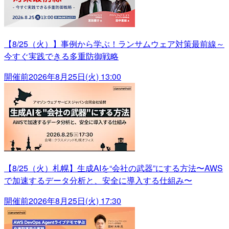
【8/25（火）】事例から学ぶ！ランサムウェア対策最前線～
今すぐ実践できる多重防御戦略
開催前
2026年8月25日(火) 13:00
【8/25（火）札幌】生成AIを“会社の武器”にする方法〜AWS
で加速するデータ分析と、安全に導入する仕組み〜
開催前
2026年8月25日(火) 17:30