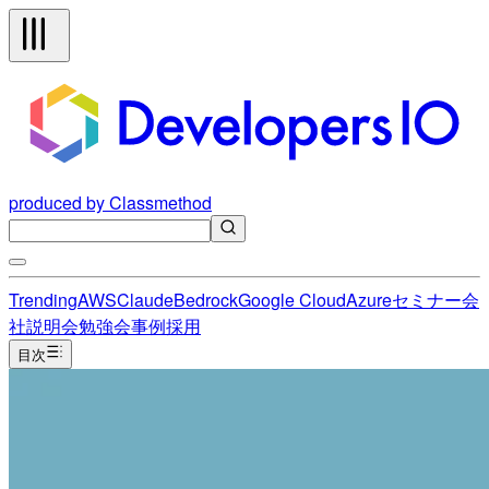
produced by Classmethod
Trending
AWS
Claude
Bedrock
Google Cloud
Azure
セミナー
会
社説明会
勉強会
事例
採用
目次