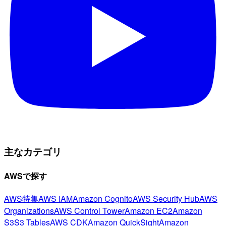
主なカテゴリ
AWSで探す
AWS特集
AWS IAM
Amazon Cognito
AWS Security Hub
AWS
Organizations
AWS Control Tower
Amazon EC2
Amazon
S3
S3 Tables
AWS CDK
Amazon QuickSight
Amazon