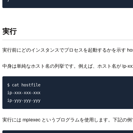
実行
実行前にどのインスタンスでプロセスを起動するかを示す host
中身は単純なホスト名の列挙です。例えば、ホスト名が ip-xxx-xxx-x
$ cat hostfile

ip-xxx-xxx-xxx

実行には mpiexec というプログラムを使用します。下記の例で