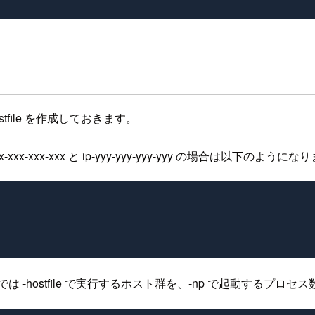
file を作成しておきます。
xx-xxx と ip-yyy-yyy-yyy-yyy の場合は以下のようにな
は -hostfile で実行するホスト群を、-np で起動するプロ