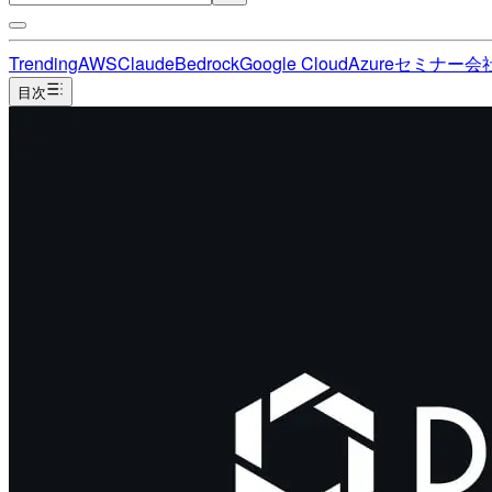
Trending
AWS
Claude
Bedrock
Google Cloud
Azure
セミナー
会
目次