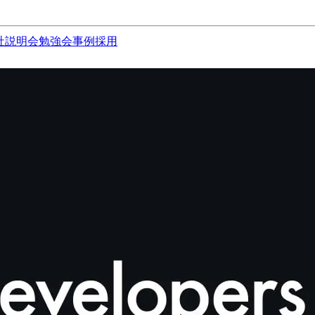
社説明会
勉強会
事例
採用