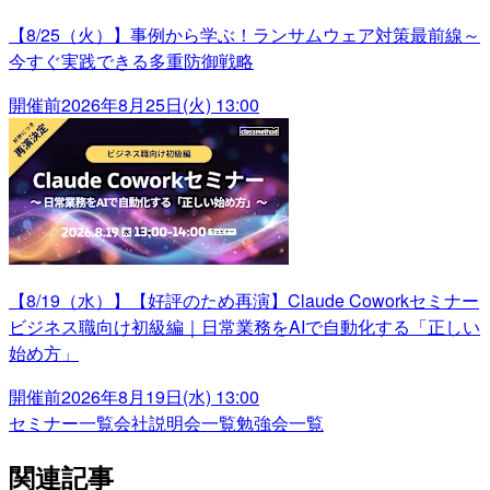
【8/25（火）】事例から学ぶ！ランサムウェア対策最前線～
今すぐ実践できる多重防御戦略
開催前
2026年8月25日(火) 13:00
【8/19（水）】【好評のため再演】Claude Coworkセミナー
ビジネス職向け初級編｜日常業務をAIで自動化する「正しい
始め方」
開催前
2026年8月19日(水) 13:00
セミナー一覧
会社説明会一覧
勉強会一覧
関連記事