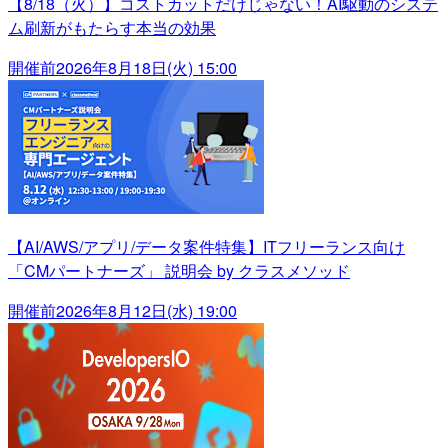
【8/18（火）】コストカットだけじゃない！AI駆動のシステ
ム刷新がもたらす本当の効果
開催前
2026年8月18日(火) 15:00
【AI/AWS/アプリ/データ案件特集】ITフリーランス向け
「CMパートナーズ」 説明会 by クラスメソッド
開催前
2026年8月12日(水) 19:00