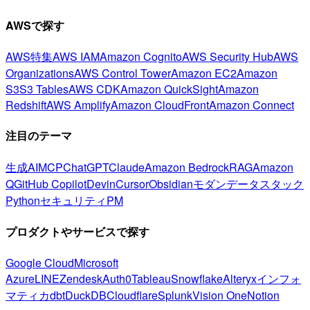
AWSで探す
AWS特集
AWS IAM
Amazon Cognito
AWS Security Hub
AWS
Organizations
AWS Control Tower
Amazon EC2
Amazon
S3
S3 Tables
AWS CDK
Amazon QuickSight
Amazon
Redshift
AWS Amplify
Amazon CloudFront
Amazon Connect
注目のテーマ
生成AI
MCP
ChatGPT
Claude
Amazon Bedrock
RAG
Amazon
Q
GitHub Copilot
Devin
Cursor
Obsidian
モダンデータスタック
Python
セキュリティ
PM
プロダクトやサービスで探す
Google Cloud
Microsoft
Azure
LINE
Zendesk
Auth0
Tableau
Snowflake
Alteryx
インフォ
マティカ
dbt
DuckDB
Cloudflare
Splunk
Vision One
Notion