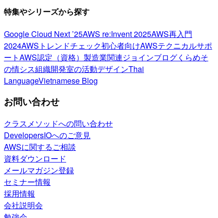
特集やシリーズから探す
Google Cloud Next ’25
AWS re:Invent 2025
AWS再入門
2024
AWSトレンドチェック
初心者向け
AWSテクニカルサポ
ート
AWS認定（資格）
製造業関連
ジョインブログ
くらめそ
の情シス
組織開発室の活動
デザイン
Thai
Language
Vietnamese Blog
お問い合わせ
クラスメソッドへの問い合わせ
DevelopersIOへのご意見
AWSに関するご相談
資料ダウンロード
メールマガジン登録
セミナー情報
採用情報
会社説明会
勉強会