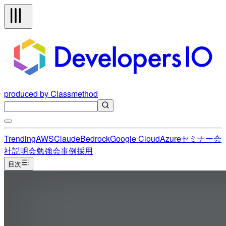
produced by Classmethod
Trending
AWS
Claude
Bedrock
Google Cloud
Azure
セミナー
会
社説明会
勉強会
事例
採用
目次