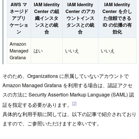
AWS マ
IAM Identity
IAM Identity
IAM Identity
ネージド
Center の組
Center のアカ
Center を介し
アプリ
織インスタ
ウントインス
た信頼できる
ケーショ
ンスとの統
タンスとの統
ID の伝播の有
ン
合
合
効化
Amazon
Managed
はい
いいえ
いいえ
Grafana
そのため、Organizations に所属していないアカウントで
Amazon Managed Grafana を利用する場合は、認証アクセ
スの方法に Security Assertion Markup Language (SAML) 認
[2]
証を指定する必要があります。
具体的な利用手順に関しては、以下の記事で紹介されており
ますので、ご参照いただけますと幸いです。