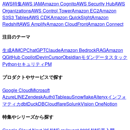
AWS特集
AWS IAM
Amazon Cognito
AWS Security Hub
AWS
Organizations
AWS Control Tower
Amazon EC2
Amazon
S3
S3 Tables
AWS CDK
Amazon QuickSight
Amazon
Redshift
AWS Amplify
Amazon CloudFront
Amazon Connect
注目のテーマ
生成AI
MCP
ChatGPT
Claude
Amazon Bedrock
RAG
Amazon
Q
GitHub Copilot
Devin
Cursor
Obsidian
モダンデータスタック
Python
セキュリティ
PM
プロダクトやサービスで探す
Google Cloud
Microsoft
Azure
LINE
Zendesk
Auth0
Tableau
Snowflake
Alteryx
インフォ
マティカ
dbt
DuckDB
Cloudflare
Splunk
Vision One
Notion
特集やシリーズから探す