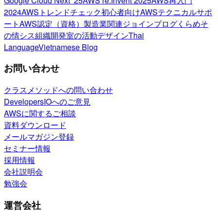
Google Cloud Next ’25
AWS re:Invent 2025
AWS再入門
2024
AWSトレンドチェック
初心者向け
AWSテクニカルサポ
ート
AWS認定（資格）
製造業関連
ジョインブログ
くらめそ
の情シス
組織開発室の活動
デザイン
Thai
Language
Vietnamese Blog
お問い合わせ
クラスメソッドへの問い合わせ
DevelopersIOへのご意見
AWSに関するご相談
資料ダウンロード
メールマガジン登録
セミナー情報
採用情報
会社説明会
勉強会
運営会社