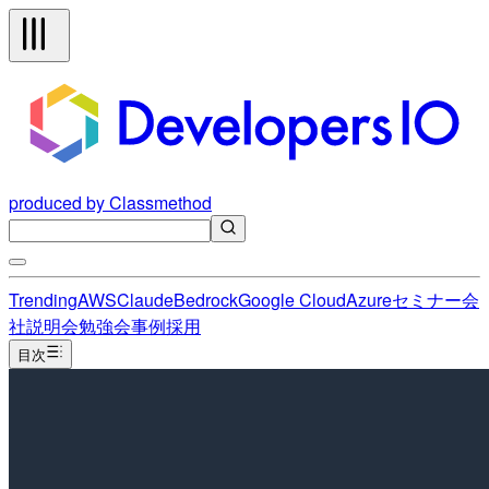
produced by Classmethod
Trending
AWS
Claude
Bedrock
Google Cloud
Azure
セミナー
会
社説明会
勉強会
事例
採用
目次