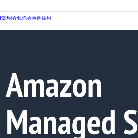
社説明会
勉強会
事例
採用