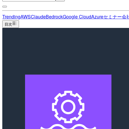
Trending
AWS
Claude
Bedrock
Google Cloud
Azure
セミナー
会
目次