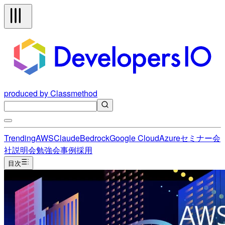
produced by Classmethod
Trending
AWS
Claude
Bedrock
Google Cloud
Azure
セミナー
会
社説明会
勉強会
事例
採用
目次