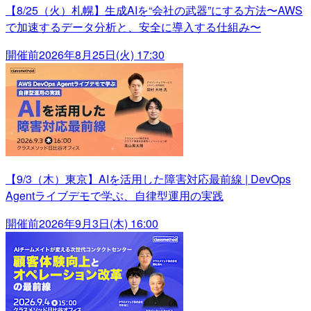
【8/25（火）札幌】生成AIを“会社の武器”にする方法〜AWS
で加速するデータ分析と、安全に導入する仕組み〜
開催前
2026年8月25日(火) 17:30
【9/3（木）東京】AIを活用した障害対応最前線 | DevOps
Agentライブデモで学ぶ、自律型運用の実践
開催前
2026年9月3日(木) 16:00