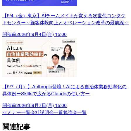
【9/4（金）東京】AIチームメイトが変える次世代コンタク
トセンター～顧客体験向上とオペレーション改革の最前線～
開催前
2026年9月4日(金) 15:00
【9/7（月）】Anthropic登壇！AIによる自治体業務効率化の
具体例ーSkillsで広がるClaudeの使い方ー
開催前
2026年9月7日(月) 15:00
セミナー一覧
会社説明会一覧
勉強会一覧
関連記事