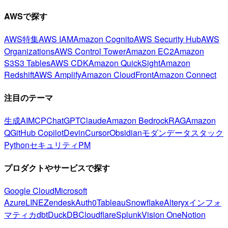
AWSで探す
AWS特集
AWS IAM
Amazon Cognito
AWS Security Hub
AWS
Organizations
AWS Control Tower
Amazon EC2
Amazon
S3
S3 Tables
AWS CDK
Amazon QuickSight
Amazon
Redshift
AWS Amplify
Amazon CloudFront
Amazon Connect
注目のテーマ
生成AI
MCP
ChatGPT
Claude
Amazon Bedrock
RAG
Amazon
Q
GitHub Copilot
Devin
Cursor
Obsidian
モダンデータスタック
Python
セキュリティ
PM
プロダクトやサービスで探す
Google Cloud
Microsoft
Azure
LINE
Zendesk
Auth0
Tableau
Snowflake
Alteryx
インフォ
マティカ
dbt
DuckDB
Cloudflare
Splunk
Vision One
Notion