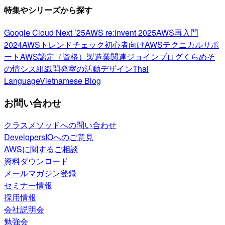
特集やシリーズから探す
Google Cloud Next ’25
AWS re:Invent 2025
AWS再入門
2024
AWSトレンドチェック
初心者向け
AWSテクニカルサポ
ート
AWS認定（資格）
製造業関連
ジョインブログ
くらめそ
の情シス
組織開発室の活動
デザイン
Thai
Language
Vietnamese Blog
お問い合わせ
クラスメソッドへの問い合わせ
DevelopersIOへのご意見
AWSに関するご相談
資料ダウンロード
メールマガジン登録
セミナー情報
採用情報
会社説明会
勉強会