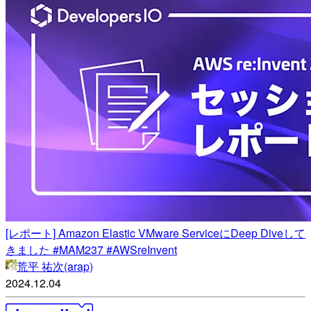
[レポート] Amazon Elastic VMware ServiceにDeep Diveして
きました #MAM237 #AWSreInvent
荒平 祐次(arap)
2024.12.04