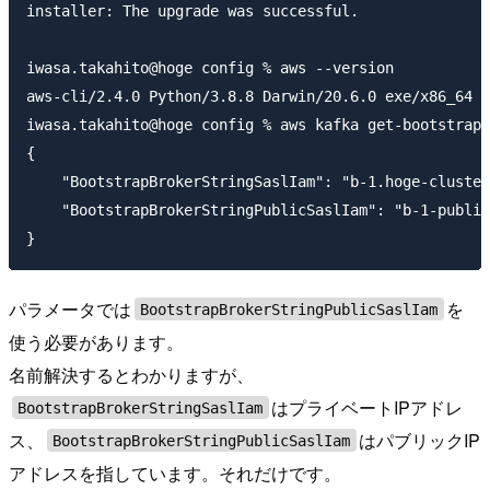
installer: The upgrade was successful.

iwasa.takahito@hoge config % aws --version           
aws-cli/2.4.0 Python/3.8.8 Darwin/20.6.0 exe/x86_64 p
iwasa.takahito@hoge config % aws kafka get-bootstrap-
{

    "BootstrapBrokerStringSaslIam": "b-1.hoge-cluster
    "BootstrapBrokerStringPublicSaslIam": "b-1-public
パラメータでは
を
BootstrapBrokerStringPublicSaslIam
使う必要があります。
名前解決するとわかりますが、
はプライベートIPアドレ
BootstrapBrokerStringSaslIam
ス、
はパブリックIP
BootstrapBrokerStringPublicSaslIam
アドレスを指しています。それだけです。