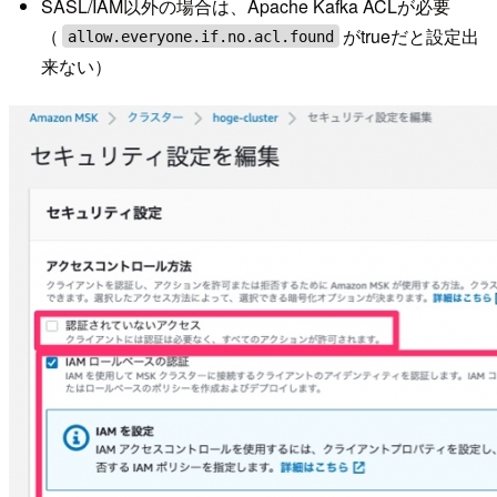
SASL/IAM以外の場合は、Apache Kafka ACLが必要
（
がtrueだと設定出
allow.everyone.if.no.acl.found
来ない）