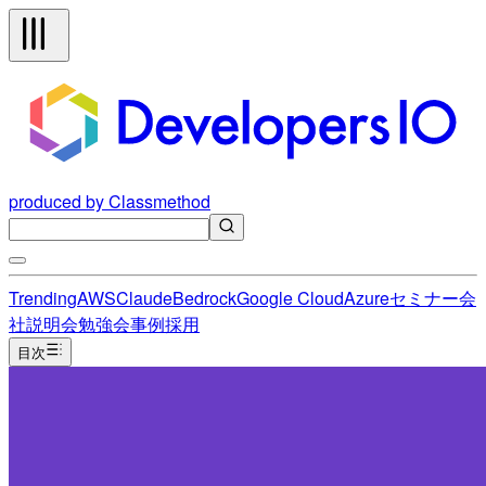
produced by Classmethod
Trending
AWS
Claude
Bedrock
Google Cloud
Azure
セミナー
会
社説明会
勉強会
事例
採用
目次