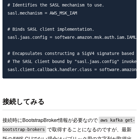
# Identifies the SASL mechanism to use.

sasl.mechanism = AWS_MSK_IAM

# Binds SASL client implementation.

sasl.jaas.config = software.amazon.msk.auth.iam.IAMLo
# Encapsulates constructing a SigV4 signature based o
# The SASL client bound by "sasl.jaas.config" invokes
接続してみる
接続時にBootstrapBroker情報が必要なので
aws kafka get-
で取得することになるのですが、最新
bootstrap-brokers
版のAWS CLIでない場合はパブリック用の文字列が取得出