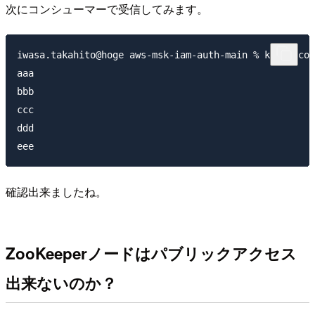
次にコンシューマーで受信してみます。
iwasa.takahito@hoge aws-msk-iam-auth-main % kafka-con
aaa

bbb

ccc

ddd

確認出来ましたね。
ZooKeeperノードはパブリックアクセス
出来ないのか？