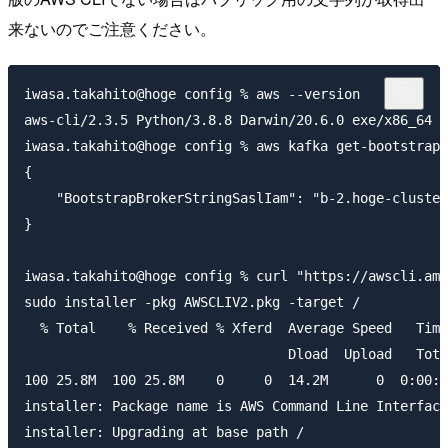
来ないのでご注意ください。
iwasa.takahito@hoge config % aws --version

aws-cli/2.3.5 Python/3.8.8 Darwin/20.6.0 exe/x86_64 p
iwasa.takahito@hoge config % aws kafka get-bootstrap-
{

    "BootstrapBrokerStringSaslIam": "b-2.hoge-cluster
}

iwasa.takahito@hoge config % curl "https://awscli.ama
sudo installer -pkg AWSCLIV2.pkg -target /

  % Total    % Received % Xferd  Average Speed   Time
                                 Dload  Upload   Tota
100 25.8M  100 25.8M    0     0  14.2M      0  0:00:0
installer: Package name is AWS Command Line Interface

installer: Upgrading at base path /
