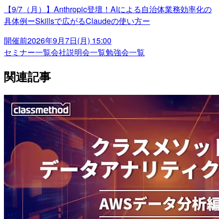
【9/7（月）】Anthropic登壇！AIによる自治体業務効率化の
具体例ーSkillsで広がるClaudeの使い方ー
開催前
2026年9月7日(月) 15:00
セミナー一覧
会社説明会一覧
勉強会一覧
関連記事