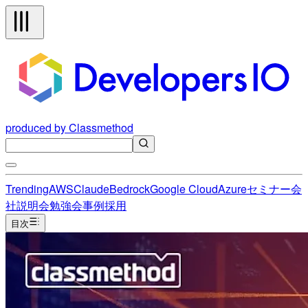
produced by Classmethod
Trending
AWS
Claude
Bedrock
Google Cloud
Azure
セミナー
会
社説明会
勉強会
事例
採用
目次