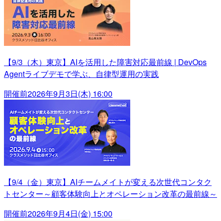
【9/3（木）東京】AIを活用した障害対応最前線 | DevOps
Agentライブデモで学ぶ、自律型運用の実践
開催前
2026年9月3日(木) 16:00
【9/4（金）東京】AIチームメイトが変える次世代コンタク
トセンター～顧客体験向上とオペレーション改革の最前線～
開催前
2026年9月4日(金) 15:00