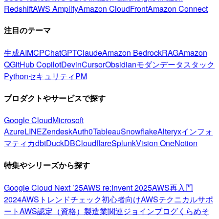
Redshift
AWS Amplify
Amazon CloudFront
Amazon Connect
注目のテーマ
生成AI
MCP
ChatGPT
Claude
Amazon Bedrock
RAG
Amazon
Q
GitHub Copilot
Devin
Cursor
Obsidian
モダンデータスタック
Python
セキュリティ
PM
プロダクトやサービスで探す
Google Cloud
Microsoft
Azure
LINE
Zendesk
Auth0
Tableau
Snowflake
Alteryx
インフォ
マティカ
dbt
DuckDB
Cloudflare
Splunk
Vision One
Notion
特集やシリーズから探す
Google Cloud Next ’25
AWS re:Invent 2025
AWS再入門
2024
AWSトレンドチェック
初心者向け
AWSテクニカルサポ
ート
AWS認定（資格）
製造業関連
ジョインブログ
くらめそ