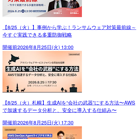
【8/25（火）】事例から学ぶ！ランサムウェア対策最前線～
今すぐ実践できる多重防御戦略
開催前
2026年8月25日(火) 13:00
【8/25（火）札幌】生成AIを“会社の武器”にする方法〜AWS
で加速するデータ分析と、安全に導入する仕組み〜
開催前
2026年8月25日(火) 17:30