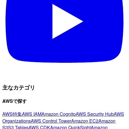
主なカテゴリ
AWSで探す
AWS特集
AWS IAM
Amazon Cognito
AWS Security Hub
AWS
Organizations
AWS Control Tower
Amazon EC2
Amazon
S3
S3 Tables
AWS CDK
Amazon QuickSight
Amazon