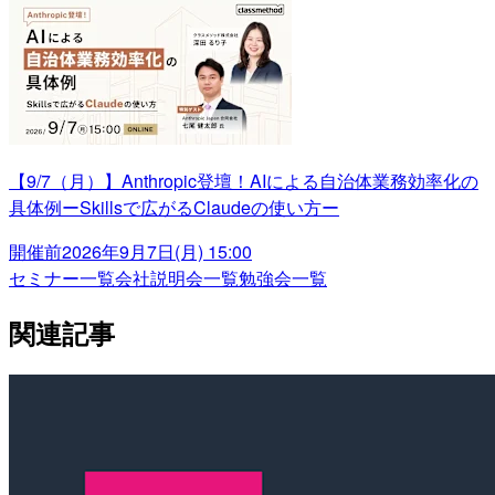
【9/7（月）】Anthropic登壇！AIによる自治体業務効率化の
具体例ーSkillsで広がるClaudeの使い方ー
開催前
2026年9月7日(月) 15:00
セミナー一覧
会社説明会一覧
勉強会一覧
関連記事