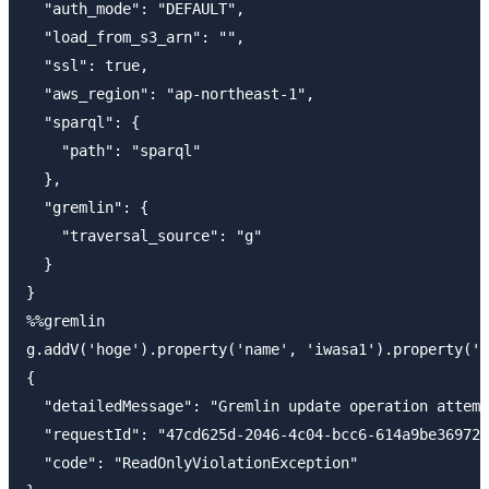
  "auth_mode": "DEFAULT",

  "load_from_s3_arn": "",

  "ssl": true,

  "aws_region": "ap-northeast-1",

  "sparql": {

    "path": "sparql"

  },

  "gremlin": {

    "traversal_source": "g"

  }

}

%%gremlin

g.addV('hoge').property('name', 'iwasa1').property('v
{

  "detailedMessage": "Gremlin update operation attemp
  "requestId": "47cd625d-2046-4c04-bcc6-614a9be36972"
  "code": "ReadOnlyViolationException"
