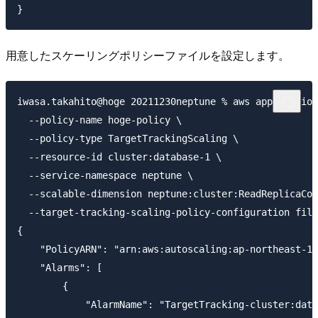
用意したスケーリングポリシーファイルを設定します。
iwasa.takahito@hoge 20211230neptune % aws application
  --policy-name hoge-policy \

  --policy-type TargetTrackingScaling \

  --resource-id cluster:database-1 \

  --service-namespace neptune \

  --scalable-dimension neptune:cluster:ReadReplicaCou
  --target-tracking-scaling-policy-configuration file
{

    "PolicyARN": "arn:aws:autoscaling:ap-northeast-1:
    "Alarms": [

        {

            "AlarmName": "TargetTracking-cluster:data