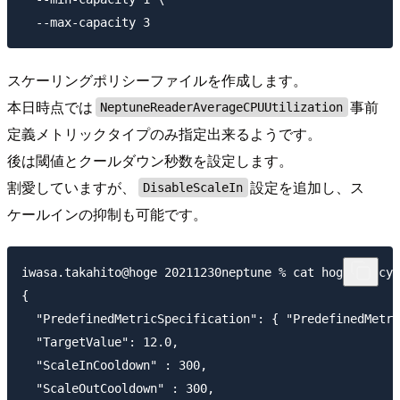
スケーリングポリシーファイルを作成します。
本日時点では
事前
NeptuneReaderAverageCPUUtilization
定義メトリックタイプのみ指定出来るようです。
後は閾値とクールダウン秒数を設定します。
割愛していますが、
設定を追加し、ス
DisableScaleIn
ケールインの抑制も可能です。
iwasa.takahito@hoge 20211230neptune % cat hogepolicy.
{

  "PredefinedMetricSpecification": { "PredefinedMetri
  "TargetValue": 12.0,

  "ScaleInCooldown" : 300,

  "ScaleOutCooldown" : 300,
