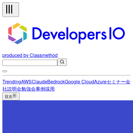
produced by Classmethod
Trending
AWS
Claude
Bedrock
Google Cloud
Azure
セミナー
会
社説明会
勉強会
事例
採用
目次